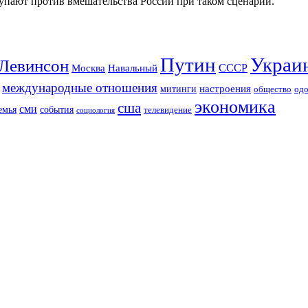
пают против вмешательства России при таком сценарии.
Путин
Украи
Левинсон
СССР
Москва
Навальный
международные отношения
настроения
митинги
од
общество
экономика
сша
сми
события
емья
телевидение
социология