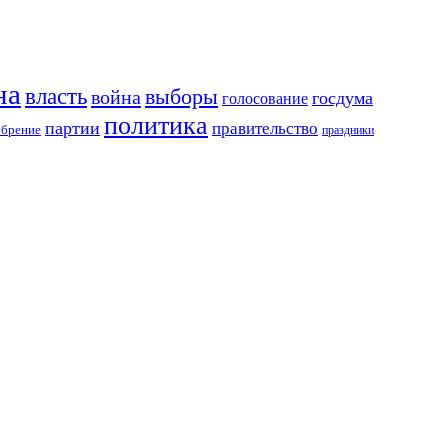
на
власть
выборы
война
госдума
голосование
политика
партии
правительство
обрение
праздники