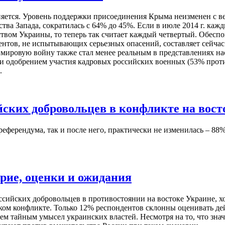
ется. Уровень поддержки присоединения Крыма неизменен с вес
ва Запада, сократилась с 64% до 45%. Если в июле 2014 г. кажд
твом Украины, то теперь так считает каждый четвертый. Обесп
ентов, не испытывающих серьезных опасений, составляет сейчас 
мировую войну также стал менее реальным в представлениях нас
 и одобрением участия кадровых российских военных (53% проти
.
йских добровольцев в конфликте на вос
ерендума, так и после него, практически не изменилась – 88% 
рие, оценки и ожидания
ссийских добровольцев в противостоянии на востоке Украине, х
ом конфликте. Только 12% респондентов склонны оценивать дей
ем тайным умысел украинских властей. Несмотря на то, что знач