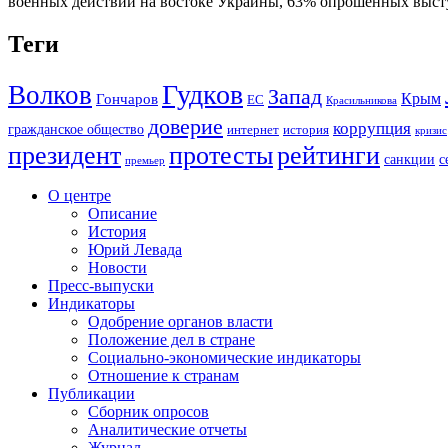
военных действий на востоке Украины, 63% опрошенных высту
Теги
Гудков
Волков
Запад
Крым
Гончаров
ЕС
Красильникова
доверие
коррупция
гражданское общество
история
интернет
кризис
президент
протесты
рейтинги
санкции
с
премьер
О центре
Описание
История
Юрий Левада
Новости
Пресс-выпуски
Индикаторы
Одобрение органов власти
Положение дел в стране
Социально-экономические индикаторы
Отношение к странам
Публикации
Сборник опросов
Аналитические отчеты
Журнал