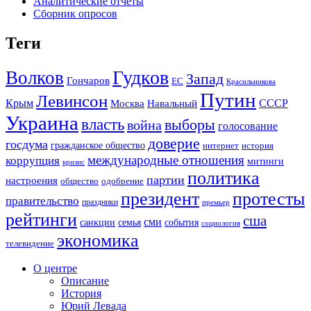
Аналитические отчеты
Сборник опросов
Теги
Гудков
Волков
Запад
Гончаров
ЕС
Красильникова
Путин
Левинсон
СССР
Крым
Москва
Навальный
Украина
власть
выборы
война
голосование
доверие
госдума
гражданское общество
история
интернет
международные отношения
коррупция
митинги
кризис
политика
партии
настроения
одобрение
общество
президент
протесты
правительство
праздники
премьер
рейтинги
сша
сми
санкции
события
семья
социология
экономика
телевидение
О центре
Описание
История
Юрий Левада