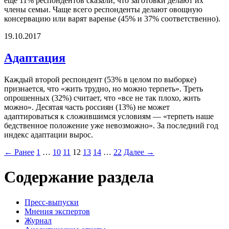
еще 11% респондентов сказали, что заготовки делают их
члены семьи. Чаще всего респонденты делают овощную
консервацию или варят варенье (45% и 37% соответственно).
19.10.2017
Адаптация
Каждый второй респондент (53% в целом по выборке)
признается, что «жить трудно, но можно терпеть». Треть
опрошенных (32%) считает, что «все не так плохо, жить
можно». Десятая часть россиян (13%) не может
адаптироваться к сложившимся условиям — «терпеть наше
бедственное положение уже невозможно». За последний год
индекс адаптации вырос.
← Ранее
1
…
10
11
12
13
14
…
22
Далее →
Содержание раздела
Пресс-выпуски
Мнения экспертов
Журнал