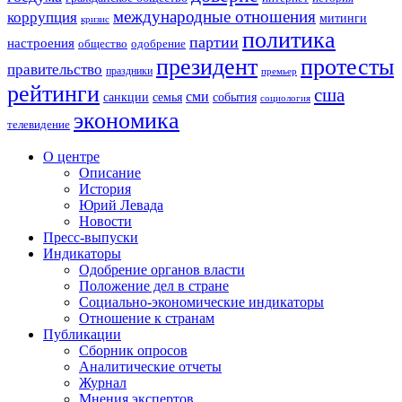
международные отношения
коррупция
митинги
кризис
политика
партии
настроения
одобрение
общество
президент
протесты
правительство
праздники
премьер
рейтинги
сша
сми
санкции
события
семья
социология
экономика
телевидение
О центре
Описание
История
Юрий Левада
Новости
Пресс-выпуски
Индикаторы
Одобрение органов власти
Положение дел в стране
Социально-экономические индикаторы
Отношение к странам
Публикации
Сборник опросов
Аналитические отчеты
Журнал
Мнения экспертов