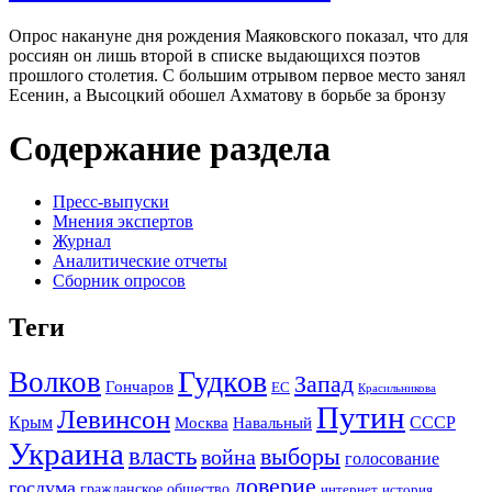
Опрос накануне дня рождения Маяковского показал, что для
россиян он лишь второй в списке выдающихся поэтов
прошлого столетия. С большим отрывом первое место занял
Есенин, а Высоцкий обошел Ахматову в борьбе за бронзу
Содержание раздела
Пресс-выпуски
Мнения экспертов
Журнал
Аналитические отчеты
Сборник опросов
Теги
Гудков
Волков
Запад
Гончаров
ЕС
Красильникова
Путин
Левинсон
СССР
Крым
Москва
Навальный
Украина
власть
выборы
война
голосование
доверие
госдума
гражданское общество
история
интернет