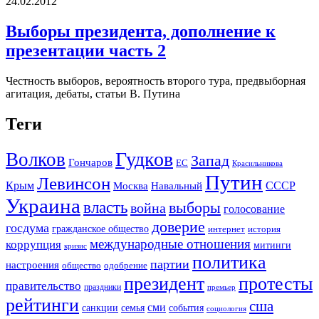
24.02.2012
Выборы президента, дополнение к
презентации часть 2
Честность выборов, вероятность второго тура, предвыборная
агитация, дебаты, статьи В. Путина
Теги
Гудков
Волков
Запад
Гончаров
ЕС
Красильникова
Путин
Левинсон
СССР
Крым
Москва
Навальный
Украина
власть
выборы
война
голосование
доверие
госдума
гражданское общество
история
интернет
международные отношения
коррупция
митинги
кризис
политика
партии
настроения
одобрение
общество
президент
протесты
правительство
праздники
премьер
рейтинги
сша
сми
санкции
события
семья
социология