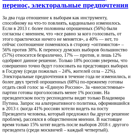
перенос, электоральные предпочтения
За два года отношение к выборам как инструменту,
способному на что-то повлиять, кардинально изменилось.
Если в 2013 г. более половины опрошенных (56%) были
согласны с мнением, что «все равно за кого голосовать, от
этого практически ничего не меняется», а 40% — нет, то
сейчас соотношение поменялось в сторону «оптимистов» –
56% против 38%. К переносу думских выборов большинство
(57%) относится безразлично, 17% — против, и лишь 12%
одобряют данное решение. Только 18% россиян уверены, что
совершенно точно будут голосовать на предстоящих выборах
в Госдуму (среди пожилых – 24%, жителей села – 22%).
Электоральные предпочтения в течение года не изменились, и
более двух третей опрошенных (68%) по-прежнему готовы
отдать свой голос за «Единую Россию». За «внесистемные»
партии готовы проголосовать менее 1% россиян. На
президентском посту респонденты видят только Владимира
Путина. Запрос на альтернативного политика, оформившийся
в 2013 г. (когда 41% россиян хотели видеть на посту
Президента человека, который предложил бы другое решение
проблем), рассеялся в общественном мнении. В настоящее
время только 15% хотят видеть после выборов 2018 г. другого
президента (среди москвичей – каждый четвертый).