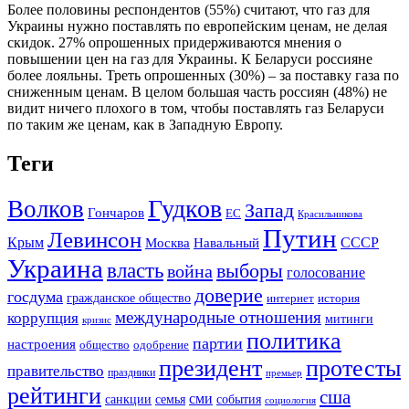
Более половины респондентов (55%) считают, что газ для
Украины нужно поставлять по европейским ценам, не делая
скидок. 27% опрошенных придерживаются мнения о
повышении цен на газ для Украины. К Беларуси россияне
более лояльны. Треть опрошенных (30%) – за поставку газа по
сниженным ценам. В целом большая часть россиян (48%) не
видит ничего плохого в том, чтобы поставлять газ Беларуси
по таким же ценам, как в Западную Европу.
Теги
Гудков
Волков
Запад
Гончаров
ЕС
Красильникова
Путин
Левинсон
СССР
Крым
Москва
Навальный
Украина
власть
выборы
война
голосование
доверие
госдума
гражданское общество
история
интернет
международные отношения
коррупция
митинги
кризис
политика
партии
настроения
одобрение
общество
президент
протесты
правительство
праздники
премьер
рейтинги
сша
сми
санкции
события
семья
социология