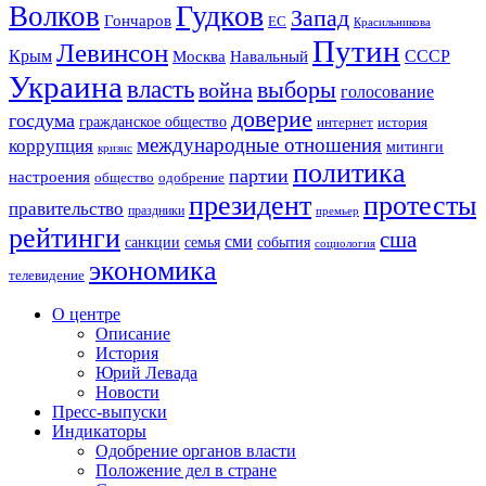
Гудков
Волков
Запад
Гончаров
ЕС
Красильникова
Путин
Левинсон
СССР
Крым
Москва
Навальный
Украина
власть
выборы
война
голосование
доверие
госдума
гражданское общество
история
интернет
международные отношения
коррупция
митинги
кризис
политика
партии
настроения
одобрение
общество
президент
протесты
правительство
праздники
премьер
рейтинги
сша
сми
санкции
события
семья
социология
экономика
телевидение
О центре
Описание
История
Юрий Левада
Новости
Пресс-выпуски
Индикаторы
Одобрение органов власти
Положение дел в стране