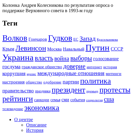
Колонка Андрея Колесникова по результатам опроса о
поддержке Верховного совета в 1993-м году
Теги
Гудков
Волков
Запад
Гончаров
ЕС
Красильникова
Путин
Левинсон
СССР
Крым
Москва
Навальный
Украина
власть
выборы
война
голосование
доверие
госдума
гражданское общество
история
интернет
международные отношения
коррупция
митинги
кризис
политика
партии
настроения
одобрение
общество
президент
протесты
правительство
праздники
премьер
рейтинги
сша
сми
санкции
события
семья
социология
экономика
телевидение
О центре
Описание
История