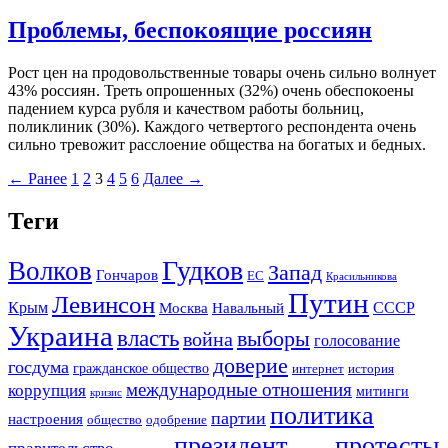
Проблемы, беспокоящие россиян
Рост цен на продовольственные товары очень сильно волнует
43% россиян. Треть опрошенных (32%) очень обеспокоены
падением курса рубля и качеством работы больниц,
поликлиник (30%). Каждого четвертого респондента очень
сильно тревожит расслоение общества на богатых и бедных.
← Ранее
1
2
3
4
5
6
Далее →
Теги
Гудков
Волков
Запад
Гончаров
ЕС
Красильникова
Путин
Левинсон
СССР
Крым
Москва
Навальный
Украина
власть
выборы
война
голосование
доверие
госдума
гражданское общество
история
интернет
международные отношения
коррупция
митинги
кризис
политика
партии
настроения
одобрение
общество
президент
протесты