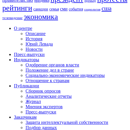
правительство
праздники
премьер
рейтинги
сша
сми
санкции
события
семья
социология
экономика
телевидение
О центре
Описание
История
Юрий Левада
Новости
Пресс-выпуски
Индикаторы
Одобрение органов власти
Положение дел в стране
Социально-экономические индикаторы
Отношение к странам
Публикации
Сборник опросов
Аналитические отчеты
Журнал
Мнения экспертов
Пресс-выпуски
Заказчикам
Защита интеллектуальной собственности
Подбор данных