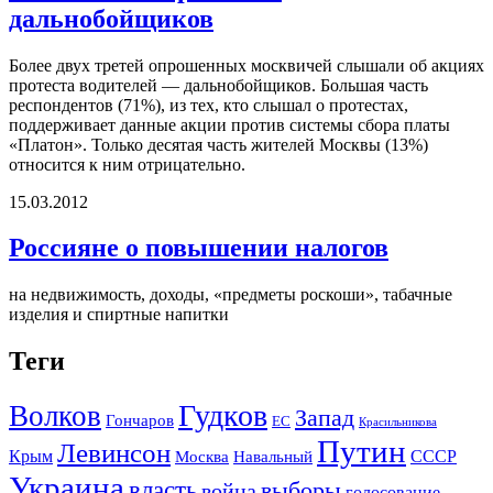
дальнобойщиков
Более двух третей опрошенных москвичей слышали об акциях
протеста водителей — дальнобойщиков. Большая часть
респондентов (71%), из тех, кто слышал о протестах,
поддерживает данные акции против системы сбора платы
«Платон». Только десятая часть жителей Москвы (13%)
относится к ним отрицательно.
15.03.2012
Россияне о повышении налогов
на недвижимость, доходы, «предметы роскоши», табачные
изделия и спиртные напитки
Теги
Гудков
Волков
Запад
Гончаров
ЕС
Красильникова
Путин
Левинсон
СССР
Крым
Москва
Навальный
Украина
власть
выборы
война
голосование