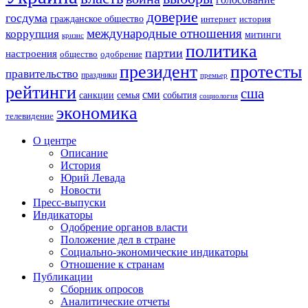
доверие
госдума
гражданское общество
история
интернет
международные отношения
коррупция
митинги
кризис
политика
партии
настроения
одобрение
общество
президент
протесты
правительство
праздники
премьер
рейтинги
сша
сми
санкции
события
семья
социология
экономика
телевидение
О центре
Описание
История
Юрий Левада
Новости
Пресс-выпуски
Индикаторы
Одобрение органов власти
Положение дел в стране
Социально-экономические индикаторы
Отношение к странам
Публикации
Сборник опросов
Аналитические отчеты