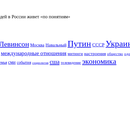
юдей в России живет «по понятиям»
Путин
Украи
Левинсон
СССР
Москва
Навальный
международные отношения
настроения
митинги
од
общество
экономика
сша
сми
события
емья
телевидение
социология