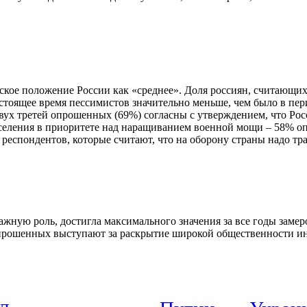
е положение России как «среднее». Доля россиян, считающих, ч
тоящее время пессимистов значительно меньше, чем было в пери
вух третей опрошенных (69%) согласны с утверждением, что Ро
аселения в приоритете над наращиванием военной мощи – 58% о
респондентов, которые считают, что на оборону страны надо трат
жную роль, достигла максимального значения за все годы замер
прошенных выступают за раскрытие широкой общественности инф