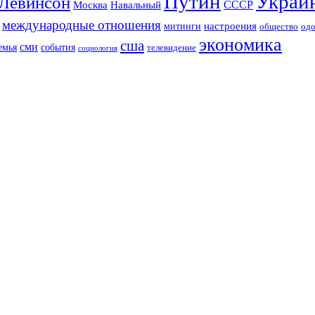
Путин
Украи
Левинсон
СССР
Москва
Навальный
международные отношения
настроения
митинги
од
общество
экономика
сша
сми
события
емья
телевидение
социология