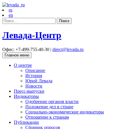
ru
en
Найти:
Левада-Центр
Офис: +7-499-755-40-30 |
direct@levada.ru
Главное меню
О центре
Описание
История
Юрий Левада
Новости
Пресс-выпуски
Индикаторы
Одобрение органов власти
Положение дел в стране
Социально-экономические индикаторы
Отношение к странам
Публикации
Сборник опросов