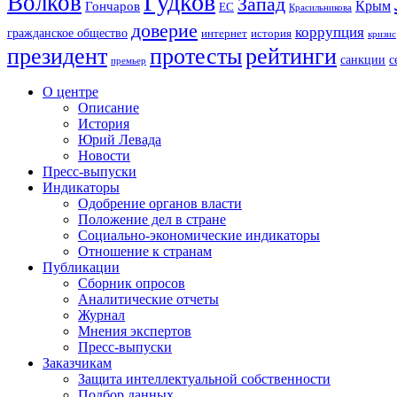
Гудков
Волков
Запад
Крым
Гончаров
ЕС
Красильникова
доверие
коррупция
гражданское общество
история
интернет
кризис
президент
протесты
рейтинги
санкции
с
премьер
О центре
Описание
История
Юрий Левада
Новости
Пресс-выпуски
Индикаторы
Одобрение органов власти
Положение дел в стране
Социально-экономические индикаторы
Отношение к странам
Публикации
Сборник опросов
Аналитические отчеты
Журнал
Мнения экспертов
Пресс-выпуски
Заказчикам
Защита интеллектуальной собственности
Подбор данных