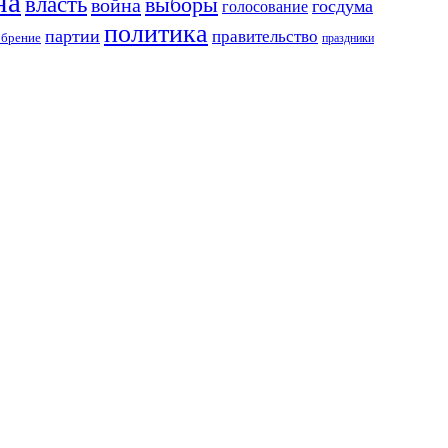
на
власть
выборы
война
госдума
голосование
политика
партии
правительство
обрение
праздники