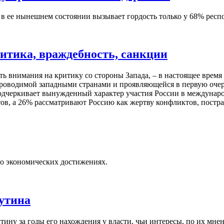
а в ее нынешнем состоянии вызывает гордость только у 68% респ
ритика, враждебность, санкции
ать внимания на критику со стороны Запада, – в настоящее врем
роводимой западными странами и проявляющейся в первую очере
одчеркивает вынужденный характер участия России в междунар
ов, а 26% рассматривают Россию как жертву конфликтов, постр
го экономических достижениях.
утина
тину за годы его нахождения у власти, чьи интересы, по их мнен