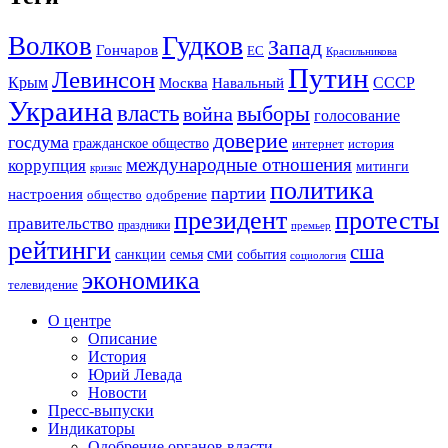
Гудков
Волков
Запад
Гончаров
ЕС
Красильникова
Путин
Левинсон
СССР
Крым
Москва
Навальный
Украина
власть
выборы
война
голосование
доверие
госдума
гражданское общество
история
интернет
международные отношения
коррупция
митинги
кризис
политика
партии
настроения
одобрение
общество
президент
протесты
правительство
праздники
премьер
рейтинги
сша
сми
санкции
события
семья
социология
экономика
телевидение
О центре
Описание
История
Юрий Левада
Новости
Пресс-выпуски
Индикаторы
Одобрение органов власти