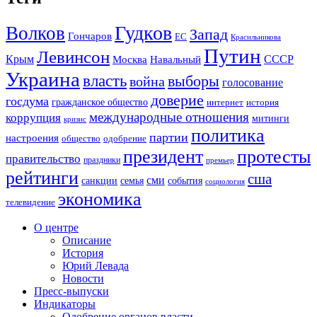
Гудков
Волков
Запад
Гончаров
ЕС
Красильникова
Путин
Левинсон
СССР
Крым
Москва
Навальный
Украина
власть
выборы
война
голосование
доверие
госдума
гражданское общество
история
интернет
международные отношения
коррупция
митинги
кризис
политика
партии
настроения
одобрение
общество
президент
протесты
правительство
праздники
премьер
рейтинги
сша
сми
санкции
события
семья
социология
экономика
телевидение
О центре
Описание
История
Юрий Левада
Новости
Пресс-выпуски
Индикаторы
Одобрение органов власти