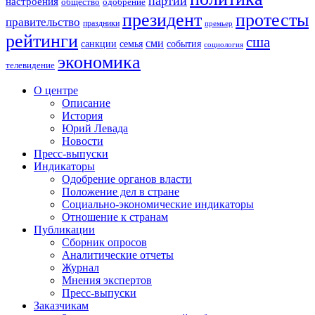
партии
настроения
одобрение
общество
президент
протесты
правительство
праздники
премьер
рейтинги
сша
сми
санкции
события
семья
социология
экономика
телевидение
О центре
Описание
История
Юрий Левада
Новости
Пресс-выпуски
Индикаторы
Одобрение органов власти
Положение дел в стране
Социально-экономические индикаторы
Отношение к странам
Публикации
Сборник опросов
Аналитические отчеты
Журнал
Мнения экспертов
Пресс-выпуски
Заказчикам