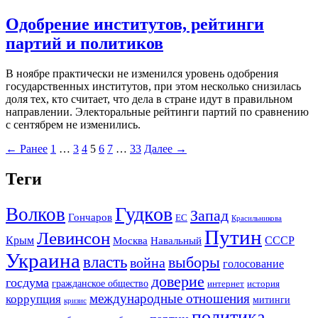
Одобрение институтов, рейтинги
партий и политиков
В ноябре практически не изменился уровень одобрения
государственных институтов, при этом несколько снизилась
доля тех, кто считает, что дела в стране идут в правильном
направлении. Электоральные рейтинги партий по сравнению
с сентябрем не изменились.
← Ранее
1
…
3
4
5
6
7
…
33
Далее →
Теги
Гудков
Волков
Запад
Гончаров
ЕС
Красильникова
Путин
Левинсон
СССР
Крым
Москва
Навальный
Украина
власть
выборы
война
голосование
доверие
госдума
гражданское общество
история
интернет
международные отношения
коррупция
митинги
кризис
политика