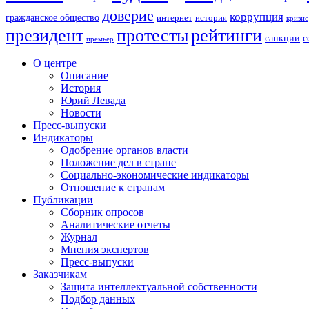
доверие
коррупция
гражданское общество
история
интернет
кризис
президент
протесты
рейтинги
санкции
с
премьер
О центре
Описание
История
Юрий Левада
Новости
Пресс-выпуски
Индикаторы
Одобрение органов власти
Положение дел в стране
Социально-экономические индикаторы
Отношение к странам
Публикации
Сборник опросов
Аналитические отчеты
Журнал
Мнения экспертов
Пресс-выпуски
Заказчикам
Защита интеллектуальной собственности
Подбор данных