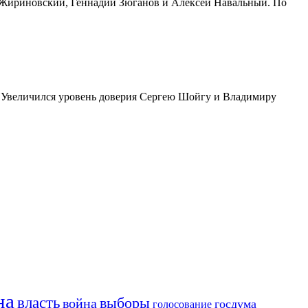
р Жириновский, Геннадий Зюганов и Алексей Навальный. По
. Увеличился уровень доверия Сергею Шойгу и Владимиру
на
власть
выборы
война
госдума
голосование