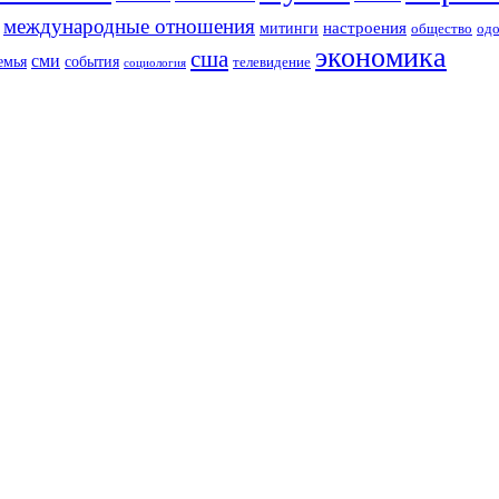
международные отношения
настроения
митинги
од
общество
экономика
сша
сми
события
емья
телевидение
социология