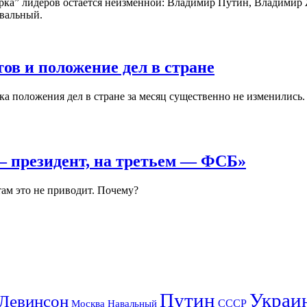
ёрка” лидеров остаётся неизменной: Владимир Путин, Владими
авальный.
ов и положение дел в стране
ка положения дел в стране за месяц существенно не изменились
— президент, на третьем — ФСБ»
там это не приводит. Почему?
Путин
Украи
Левинсон
СССР
Москва
Навальный