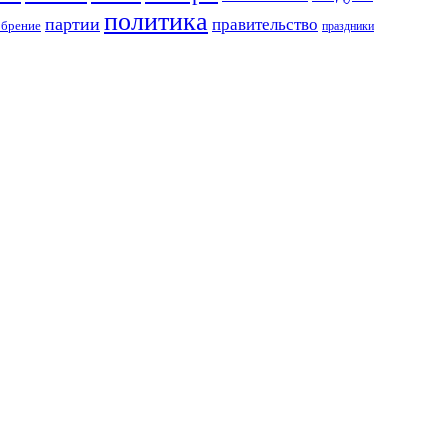
политика
партии
правительство
обрение
праздники