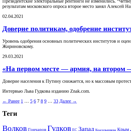
Президентские электоральные рейтинги не изменились. “Четв
результатам московского опроса второе место занял Алексей Н
02.04.2021
Доверие политикам, одобрение институт
Уровень одобрения основных политических институтов и оцен
Жириновскому.
29.03.2021
«На первом месте — армия, на втором 
Доверие населения к Путину снижается, но к массовым протес
Интервью Льва Гудкова изданию Znak.com.
← Ранее
1
…
5
6
7
8
9
…
33
Далее →
Теги
Гудков
Волков
Запад
Крым
Гончаров
ЕС
Красильникова