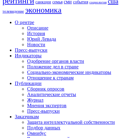
рейтинги
сша
сми
санкции
события
семья
социология
экономика
телевидение
О центре
Описание
История
Юрий Левада
Новости
Пресс-выпуски
Индикаторы
Одобрение органов власти
Положение дел в стране
Социально-экономические индикаторы
Отношение к странам
Публикации
Сборник опросов
Аналитические отчеты
Журнал
Мнения экспертов
Пресс-выпуски
Заказчикам
Защита интеллектуальной собственности
Подбор данных
Омнибус