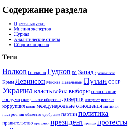
Содержание раздела
Пресс-выпуски
Мнения экспертов
Журнал
Аналитические отчеты
Сборник опросов
Теги
Гудков
Волков
Запад
Гончаров
ЕС
Красильникова
Путин
Левинсон
СССР
Крым
Москва
Навальный
Украина
власть
выборы
война
голосование
доверие
госдума
гражданское общество
история
интернет
международные отношения
коррупция
митинги
кризис
политика
партии
настроения
одобрение
общество
президент
протесты
правительство
праздники
премьер