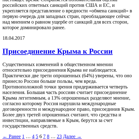
российских ответных санкций против США и ЕС, и
укрепляется представление о вредности «обмена санкций» в
первую очередь для западных стран, преобладающее сейчас
над мнением о равном ущербе от санкций для всех сторон,
которое доминировало ранее.
18.04.2017
Присоединение Крыма к России
Существенных изменений в общественном мнении
относительно присоединения Крыма не наблюдается.
Практически две трети опрошенных (64%) уверены, что оно
принесло России больше пользы, чем вреда.
Противоположной точки зрения придерживается четверть
населения. Большая часть россиян считает присоединение
Крыма легитимным, а 13% опрошенных разделяют мнение,
согласно которому Россия нарушила международные
договоренности и международное право, присоединив Крым.
Более двух третей опрошенных считают, что средства и
инвестиции, направляемые в Крым, берутся за счет
государственных средств.
← Ранее
1
…
4
5
6
7
8
…
23
Далее →