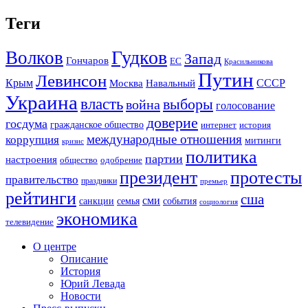
Теги
Гудков
Волков
Запад
Гончаров
ЕС
Красильникова
Путин
Левинсон
СССР
Крым
Москва
Навальный
Украина
власть
выборы
война
голосование
доверие
госдума
гражданское общество
история
интернет
международные отношения
коррупция
митинги
кризис
политика
партии
настроения
одобрение
общество
президент
протесты
правительство
праздники
премьер
рейтинги
сша
сми
санкции
события
семья
социология
экономика
телевидение
О центре
Описание
История
Юрий Левада
Новости