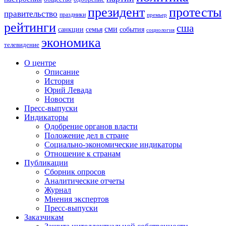
президент
протесты
правительство
праздники
премьер
рейтинги
сша
сми
санкции
события
семья
социология
экономика
телевидение
О центре
Описание
История
Юрий Левада
Новости
Пресс-выпуски
Индикаторы
Одобрение органов власти
Положение дел в стране
Социально-экономические индикаторы
Отношение к странам
Публикации
Сборник опросов
Аналитические отчеты
Журнал
Мнения экспертов
Пресс-выпуски
Заказчикам