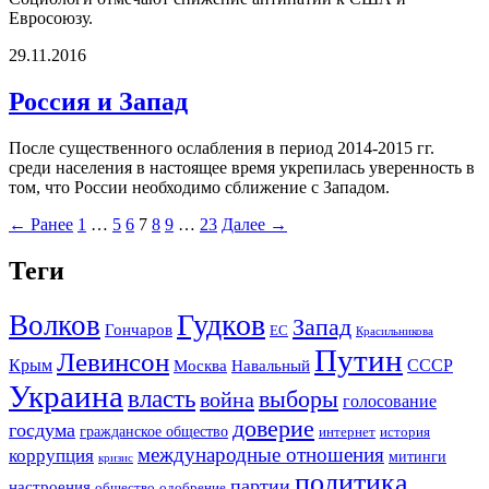
Евросоюзу.
29.11.2016
Россия и Запад
После существенного ослабления в период 2014-2015 гг.
среди населения в настоящее время укрепилась уверенность в
том, что России необходимо сближение с Западом.
← Ранее
1
…
5
6
7
8
9
…
23
Далее →
Теги
Гудков
Волков
Запад
Гончаров
ЕС
Красильникова
Путин
Левинсон
СССР
Крым
Москва
Навальный
Украина
власть
выборы
война
голосование
доверие
госдума
гражданское общество
история
интернет
международные отношения
коррупция
митинги
кризис
политика
партии
настроения
одобрение
общество