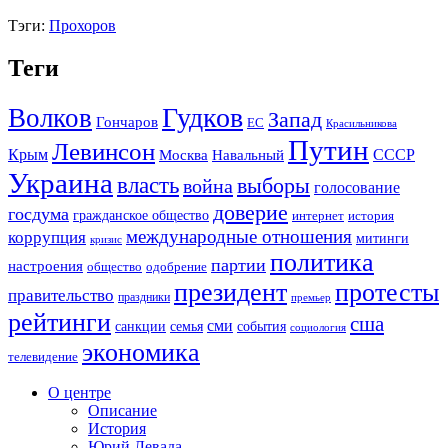
Тэги:
Прохоров
Теги
Гудков
Волков
Запад
Гончаров
ЕС
Красильникова
Путин
Левинсон
СССР
Крым
Москва
Навальный
Украина
власть
выборы
война
голосование
доверие
госдума
гражданское общество
история
интернет
международные отношения
коррупция
митинги
кризис
политика
партии
настроения
одобрение
общество
президент
протесты
правительство
праздники
премьер
рейтинги
сша
сми
санкции
события
семья
социология
экономика
телевидение
О центре
Описание
История
Юрий Левада