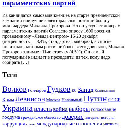
парламентских партий
Из кандидатов-самовыдвиженцев на старте президентской
кампании наилучшие электоральные позиции были у
миллиардера Михаила Прохорова. Но он уступает лидерам
парламентских партий Согласно опросу 1600 россиян,
проведенному «Левада-центром» 16-20 декабря
(погрешность — 3,4%, стандартная выборка), в списке
политиков, которым россияне более всего доверяют, Михаил
Прохоров занимает 11-ю строчку (4,5%). Он самый
популярный кандидат в президенты из тех, кому надо
собирать […]
Теги
Гудков
Волков
Запад
Гончаров
ЕС
Красильникова
Путин
Левинсон
СССР
Крым
Москва
Навальный
Украина
власть
выборы
война
голосование
доверие
госдума
гражданское общество
история
интернет
международные отношения
коррупция
митинги
кризис