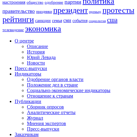
политика
партии
настроения
одобрение
общество
президент
протесты
правительство
праздники
премьер
рейтинги
сша
сми
санкции
события
семья
социология
экономика
телевидение
О центре
Описание
История
Юрий Левада
Новости
Пресс-выпуски
Индикаторы
Одобрение органов власти
Положение дел в стране
Социально-экономические индикаторы
Отношение к странам
Публикации
Сборник опросов
Аналитические отчеты
Журнал
Мнения экспертов
Пресс-выпуски
Заказчикам