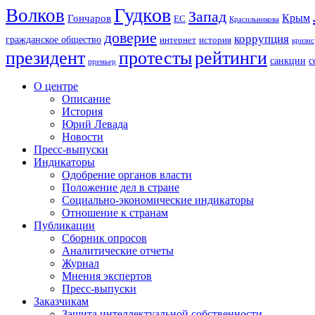
Гудков
Волков
Запад
Крым
Гончаров
ЕС
Красильникова
доверие
коррупция
гражданское общество
история
интернет
кризис
президент
протесты
рейтинги
санкции
с
премьер
О центре
Описание
История
Юрий Левада
Новости
Пресс-выпуски
Индикаторы
Одобрение органов власти
Положение дел в стране
Социально-экономические индикаторы
Отношение к странам
Публикации
Сборник опросов
Аналитические отчеты
Журнал
Мнения экспертов
Пресс-выпуски
Заказчикам
Защита интеллектуальной собственности