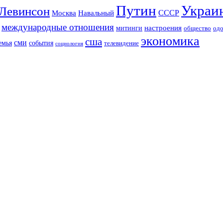
Путин
Украи
Левинсон
СССР
Москва
Навальный
международные отношения
настроения
митинги
од
общество
экономика
сша
сми
события
емья
телевидение
социология