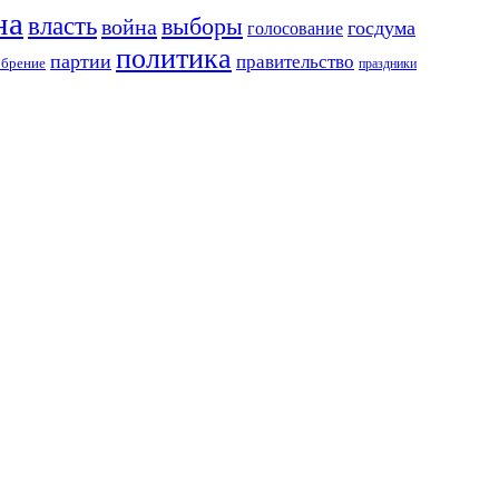
на
власть
выборы
война
госдума
голосование
политика
партии
правительство
обрение
праздники