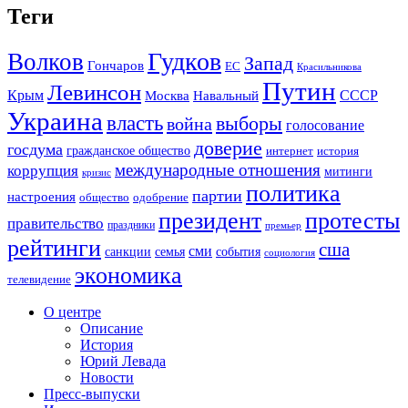
Теги
Гудков
Волков
Запад
Гончаров
ЕС
Красильникова
Путин
Левинсон
СССР
Крым
Москва
Навальный
Украина
власть
выборы
война
голосование
доверие
госдума
гражданское общество
история
интернет
международные отношения
коррупция
митинги
кризис
политика
партии
настроения
одобрение
общество
президент
протесты
правительство
праздники
премьер
рейтинги
сша
сми
санкции
события
семья
социология
экономика
телевидение
О центре
Описание
История
Юрий Левада
Новости
Пресс-выпуски