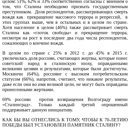
целом: 51%, 62% и 33% соответственно согласны с мнением о
том, что Сталина необходимо признать государственным
преступником. Доля респондентов, рассматривающих смерть
вождя как прекращение массового террора и репрессий, в
этих группах выше, чем в остальных и в целом по стране.
Хотя население в целом (46%) также рассматривает смерть
Сталина как «глоток свободы» и прекращение террора,
несмотря на рост в последние два года числа респондентов,
сожалеющих о кончине вождя.
В целом по стране с 25% в 2012 г. до 45% в 2015 г.
увеличилась доля россиян, считающих жертвы, которые понес
советский народ в сталинскую эпоху, оправданными
великими целями и результатами, которые были достигнуты.
Москвичи (64%), россияне с высоким потребительским
статусом (66%), напротив, считают, что никакие результаты,
даже если они во имя великой цели, не могут быть оправданы
принесенными жертвами.
69% россиян против возвращения Волгограду имени
«Сталинград». Только каждый третий опрошенный
поддерживает данную инициативу.
КАК БЫ ВЫ ОТНЕСЛИСЬ К ТОМУ, ЧТОБЫ К 70-ЛЕТИЮ
ПОБЕДЫ БЫЛ УСТАНОВЛЕН ПАМЯТНИК СТАЛИНУ?