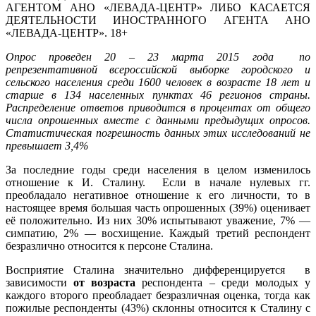
АГЕНТОМ АНО «ЛЕВАДА-ЦЕНТР» ЛИБО КАСАЕТСЯ
ДЕЯТЕЛЬНОСТИ ИНОСТРАННОГО АГЕНТА АНО
«ЛЕВАДА-ЦЕНТР». 18+
Опрос проведен 20 – 23 марта 2015 года по
репрезентативной всероссийской выборке городского и
сельского населения среди 1600 человек в возрасте 18 лет и
старше в 134 населенных пунктах 46 регионов страны.
Распределение ответов приводится в процентах от общего
числа опрошенных вместе с данными предыдущих опросов.
Статистическая погрешность данных этих исследований не
превышает 3,4%
За последние годы среди населения в целом изменилось
отношение к И. Сталину. Если в начале нулевых гг.
преобладало негативное отношение к его личности, то в
настоящее время большая часть опрошенных (39%) оценивает
её положительно. Из них 30% испытывают уважение, 7% —
симпатию, 2% — восхищение. Каждый третий респондент
безразлично относится к персоне Сталина.
Восприятие Сталина значительно дифференцируется в
зависимости
от возраста
респондента – среди молодых у
каждого второго преобладает безразличная оценка, тогда как
пожилые респонденты (43%) склонны относится к Сталину с