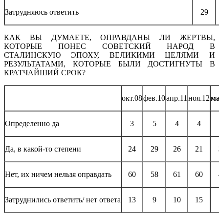
Затрудняюсь ответить
29
КАК ВЫ ДУМАЕТЕ, ОПРАВДАНЫ ЛИ ЖЕРТВЫ,
КОТОРЫЕ ПОНЕС СОВЕТСКИЙ НАРОД В
СТАЛИНСКУЮ ЭПОХУ, ВЕЛИКИМИ ЦЕЛЯМИ И
РЕЗУЛЬТАТАМИ, КОТОРЫЕ БЫЛИ ДОСТИГНУТЫ В
КРАТЧАЙШИЙ СРОК?
окт.08
фев.10
апр.11
ноя.12
ма
Определенно да
3
5
4
4
Да, в какой-то степени
24
29
26
21
Нет, их ничем нельзя оправдать
60
58
61
60
Затруднились ответить/ нет ответа
13
9
10
15