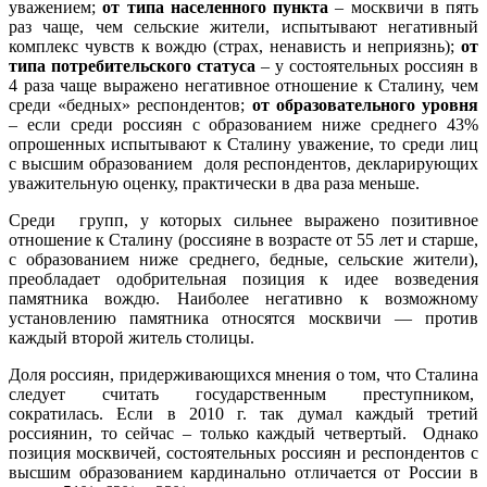
уважением;
от типа населенного пункта
– москвичи в пять
раз чаще, чем сельские жители, испытывают негативный
комплекс чувств к вождю (страх, ненависть и неприязнь);
от
типа потребительского статуса
– у состоятельных россиян в
4 раза чаще выражено негативное отношение к Сталину, чем
среди «бедных» респондентов;
от образовательного уровня
– если среди россиян с образованием ниже среднего 43%
опрошенных испытывают к Сталину уважение, то среди лиц
с высшим образованием доля респондентов, декларирующих
уважительную оценку, практически в два раза меньше.
Среди групп, у которых сильнее выражено позитивное
отношение к Сталину (россияне в возрасте от 55 лет и старше,
с образованием ниже среднего, бедные, сельские жители),
преобладает одобрительная позиция к идее возведения
памятника вождю. Наиболее негативно к возможному
установлению памятника относятся москвичи — против
каждый второй житель столицы.
Доля россиян, придерживающихся мнения о том, что Сталина
следует считать государственным преступником,
сократилась. Если в 2010 г. так думал каждый третий
россиянин, то сейчас ­– только каждый четвертый. Однако
позиция москвичей, состоятельных россиян и респондентов с
высшим образованием кардинально отличается от России в