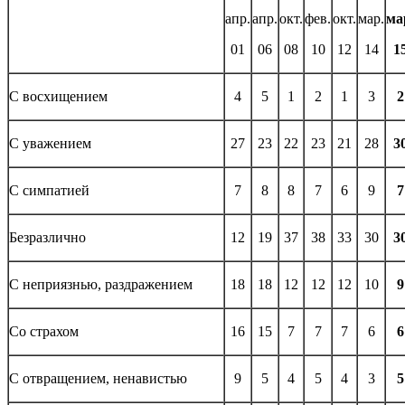
апр.
апр.
окт.
фев.
окт.
мар.
ма
01
06
08
10
12
14
1
С восхищением
4
5
1
2
1
3
2
С уважением
27
23
22
23
21
28
3
С симпатией
7
8
8
7
6
9
7
Безразлично
12
19
37
38
33
30
3
С неприязнью, раздражением
18
18
12
12
12
10
9
Со страхом
16
15
7
7
7
6
6
С отвращением, ненавистью
9
5
4
5
4
3
5