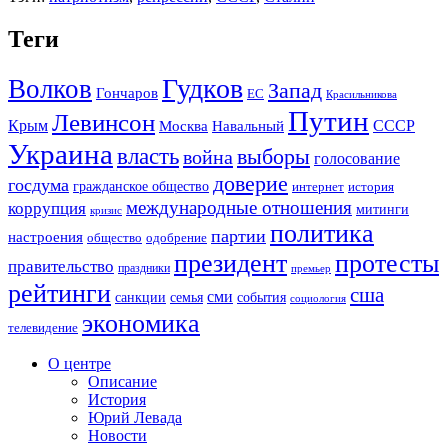
Теги
Гудков
Волков
Запад
Гончаров
ЕС
Красильникова
Путин
Левинсон
СССР
Крым
Москва
Навальный
Украина
власть
выборы
война
голосование
доверие
госдума
гражданское общество
история
интернет
международные отношения
коррупция
митинги
кризис
политика
партии
настроения
одобрение
общество
президент
протесты
правительство
праздники
премьер
рейтинги
сша
сми
санкции
события
семья
социология
экономика
телевидение
О центре
Описание
История
Юрий Левада
Новости