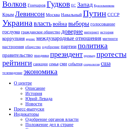
Гудков
Волков
Запад
Гончаров
ЕС
Красильникова
Путин
Левинсон
СССР
Крым
Москва
Навальный
Украина
власть
выборы
война
голосование
доверие
госдума
гражданское общество
история
интернет
международные отношения
коррупция
митинги
кризис
политика
партии
настроения
одобрение
общество
президент
протесты
правительство
праздники
премьер
рейтинги
сша
сми
санкции
события
семья
социология
экономика
телевидение
О центре
Описание
История
Юрий Левада
Новости
Пресс-выпуски
Индикаторы
Одобрение органов власти
Положение дел в стране