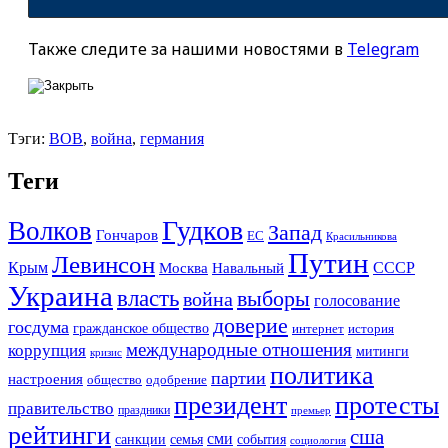
Также следите за нашими новостями в
Telegram
Тэги:
ВОВ
,
война
,
германия
Теги
Гудков
Волков
Запад
Гончаров
ЕС
Красильникова
Путин
Левинсон
СССР
Крым
Москва
Навальный
Украина
власть
выборы
война
голосование
доверие
госдума
гражданское общество
история
интернет
международные отношения
коррупция
митинги
кризис
политика
партии
настроения
одобрение
общество
президент
протесты
правительство
праздники
премьер
рейтинги
сша
сми
санкции
события
семья
социология