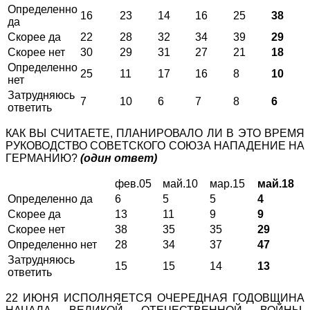
Определенно
16
23
14
16
25
38
да
Скорее да
22
28
32
34
39
29
Скорее нет
30
29
31
27
21
18
Определенно
25
11
17
16
8
10
нет
Затрудняюсь
7
10
6
7
8
6
ответить
КАК ВЫ СЧИТАЕТЕ, ПЛАНИРОВАЛО ЛИ В ЭТО ВРЕМЯ
РУКОВОДСТВО СОВЕТСКОГО СОЮЗА НАПАДЕНИЕ НА
ГЕРМАНИЮ?
(один ответ)
фев.05
май.10
мар.15
май.18
Определенно да
6
5
5
4
Скорее да
13
11
9
9
Скорее нет
38
35
35
29
Определенно нет
28
34
37
47
Затрудняюсь
15
15
14
13
ответить
22 ИЮНЯ ИСПОЛНЯЕТСЯ ОЧЕРЕДНАЯ ГОДОВЩИНА