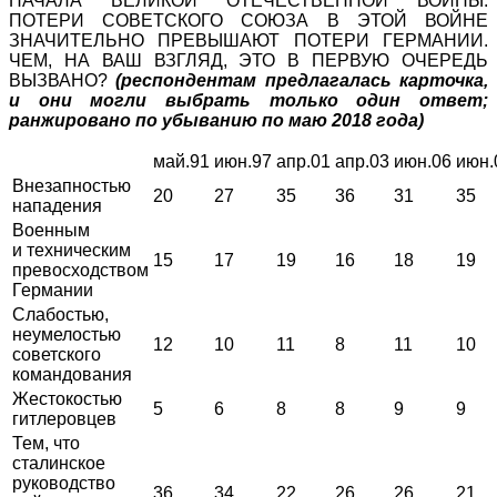
НАЧАЛА ВЕЛИКОЙ ОТЕЧЕСТВЕННОЙ ВОЙНЫ.
ПОТЕРИ СОВЕТСКОГО СОЮЗА В ЭТОЙ ВОЙНЕ
ЗНАЧИТЕЛЬНО ПРЕВЫШАЮТ ПОТЕРИ ГЕРМАНИИ.
ЧЕМ, НА ВАШ ВЗГЛЯД, ЭТО В ПЕРВУЮ ОЧЕРЕДЬ
ВЫЗВАНО?
(респондентам предлагалась карточка,
и они могли выбрать только один ответ;
ранжировано по убыванию по маю 2018 года)
май.91
июн.97
апр.01
апр.03
июн.06
июн.
Внезапностью
20
27
35
36
31
35
нападения
Военным
и техническим
15
17
19
16
18
19
превосходством
Германии
Слабостью,
неумелостью
12
10
11
8
11
10
советского
командования
Жестокостью
5
6
8
8
9
9
гитлеровцев
Тем, что
сталинское
руководство
36
34
22
26
26
21