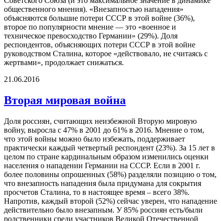
Советского Союза (и это максимальное значение в динамике
общественного мнения). «Внезапностью нападения»
объясняются большие потери СССР в этой войне (36%),
второе по популярности мнение — это «военное и
техническое превосходство Германии» (29%). Доля
респондентов, объясняющих потери СССР в этой войне
руководством Сталина, которое «действовало, не считаясь с
жертвами», продолжает снижаться.
21.06.2016
Вторая мировая война
Доля россиян, считающих неизбежной Вторую мировую
войну, выросла с 47% в 2001 до 61% в 2016. Мнение о том,
что этой войны можно было избежать, поддерживает
практически каждый четвертый респондент (23%). За 15 лет в
целом по стране кардинальным образом изменились оценки
населения о нападении Германии на СССР. Если в 2001 г.
более половины опрошенных (58%) разделяли позицию о том,
что внезапность нападения была придумана для сокрытия
просчетов Сталина, то в настоящее время – всего 38%.
Напротив, каждый второй (52%) сейчас уверен, что нападение
действительно было внезапным. У 85% россиян есть/были
родственники среди участников Великой Отечественной