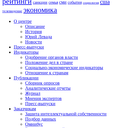
рейтинги
сша
сми
санкции
события
семья
социология
экономика
телевидение
О центре
Описание
История
Юрий Левада
Новости
Пресс-выпуски
Индикаторы
Одобрение органов власти
Положение дел в стране
Социально-экономические индикаторы
Отношение к странам
Публикации
Сборник опросов
Аналитические отчеты
Журнал
Мнения экспертов
Пресс-выпуски
Заказчикам
Защита интеллектуальной собственности
Подбор данных
Омнибус