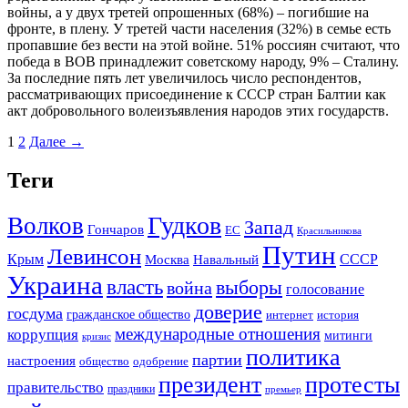
войны, а у двух третей опрошенных (68%) – погибшие на
фронте, в плену. У третей части населения (32%) в семье есть
пропавшие без вести на этой войне. 51% россиян считают, что
победа в ВОВ принадлежит советскому народу, 9% – Сталину.
За последние пять лет увеличилось число респондентов,
рассматривающих присоединение к СССР стран Балтии как
акт добровольного волеизъявления народов этих государств.
1
2
Далее →
Теги
Гудков
Волков
Запад
Гончаров
ЕС
Красильникова
Путин
Левинсон
СССР
Крым
Москва
Навальный
Украина
власть
выборы
война
голосование
доверие
госдума
гражданское общество
история
интернет
международные отношения
коррупция
митинги
кризис
политика
партии
настроения
одобрение
общество
президент
протесты
правительство
праздники
премьер