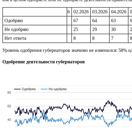
10.2025
11.2025
12.2025
01.2026
02.2026
03.2026
04.2026
71
Одобряю
67
70
67
67
64
63
25
Не одобряю
26
24
26
25
29
30
4
Нет ответа
7
6
7
8
8
7
Уровень одобрения губернаторов значимо не изменился: 58% од
Одобрение деятельности губернаторов
Одобряю
Одобряю
Не одобряю
Не одобряю
80
60
40