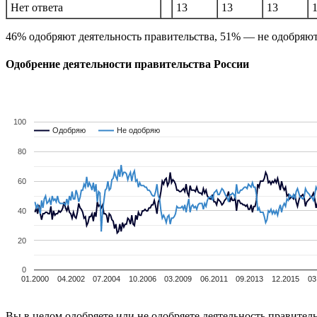
8
Нет ответа
13
12
11
13
13
13
46% одобряют деятельность правительства, 51% — не одобряют
Одобрение деятельности правительства России
100
Одобряю
Одобряю
Не одобряю
Не одобряю
80
60
40
20
0
01.2000
04.2002
07.2004
10.2006
03.2009
06.2011
09.2013
12.2015
03
Вы в целом одобряете или не одобряете деятельность правител