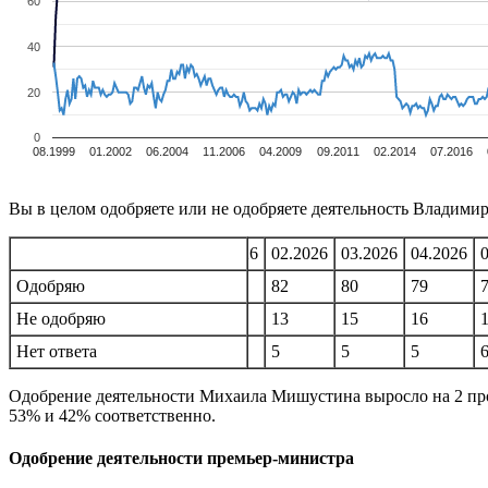
60
40
20
0
08.1999
01.2002
06.2004
11.2006
04.2009
09.2011
02.2014
07.2016
Вы в целом одобряете или не одобряете деятельность Владимир
10.2025
11.2025
12.2025
01.2026
02.2026
03.2026
04.2026
85
Одобряю
84
85
84
82
80
79
13
Не одобряю
12
13
12
13
15
16
3
Нет ответа
5
3
4
5
5
5
Одобрение деятельности Михаила Мишустина выросло на 2 проц
53% и 42% соответственно.
Одобрение деятельности премьер-министра