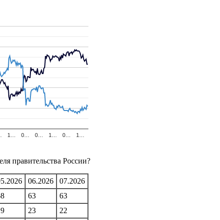
…
1…
0…
0…
1…
0…
1…
теля правительства России?
05.2026
06.2026
07.2026
68
63
63
19
23
22