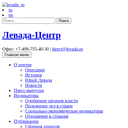
ru
en
Найти:
Левада-Центр
Офис: +7-499-755-40-30 |
direct@levada.ru
Главное меню
О центре
Описание
История
Юрий Левада
Новости
Пресс-выпуски
Индикаторы
Одобрение органов власти
Положение дел в стране
Социально-экономические индикаторы
Отношение к странам
Публикации
Сборник опросов