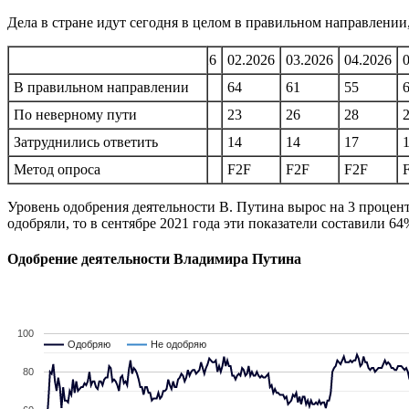
Дела в стране идут сегодня в целом в правильном направлении
10.2025
11.2025
12.2025
01.2026
02.2026
03.2026
04.2026
67
В правильном направлении
65
67
66
64
61
55
20
По неверному пути
21
20
21
23
26
28
14
Затруднились ответить
15
13
14
14
14
17
F2F
Метод опроса
F2F
F2F
F2F
F2F
F2F
F2F
Уровень одобрения деятельности В. Путина вырос на 3 процент
одобряли, то в сентябре 2021 года эти показатели составили 
Одобрение деятельности Владимира Путина
100
Одобряю
Одобряю
Не одобряю
Не одобряю
80