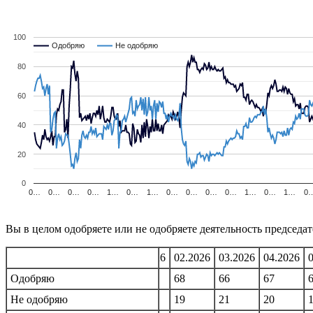
100
Одобряю
Одобряю
Не одобряю
Не одобряю
80
60
40
20
0
0…
0…
0…
0…
1…
0…
1…
0…
0…
0…
0…
1…
0…
1…
0
Вы в целом одобряете или не одобряете деятельность председа
10.2025
11.2025
12.2025
01.2026
02.2026
03.2026
04.2026
73
Одобряю
69
70
72
68
66
67
19
Не одобряю
18
21
18
19
21
20