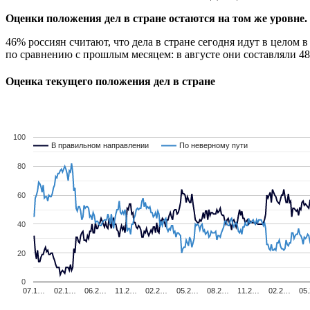
Оценки положения дел в стране
остаются на том же уровне.
46% россиян считают, что дела в стране сегодня идут в целом
по сравнению с прошлым месяцем: в августе они составляли 4
Оценка текущего положения дел в стране
100
В правильном направлении
В правильном направлении
По неверному пути
По неверному пути
80
60
40
20
0
07.1…
02.1…
06.2…
11.2…
02.2…
05.2…
08.2…
11.2…
02.2…
05