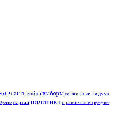
на
власть
выборы
война
госдума
голосование
политика
партии
правительство
обрение
праздники