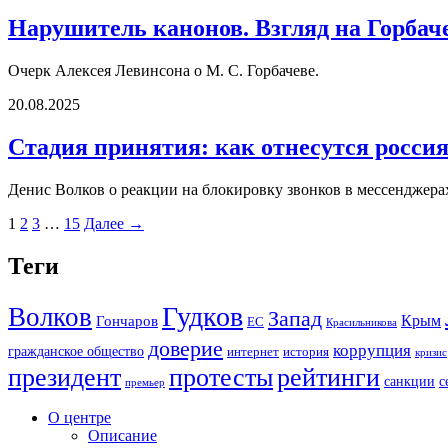
Нарушитель канонов. Взгляд на Горбач
Очерк Алексея Левинсона о М. С. Горбачеве.
20.08.2025
Стадия принятия: как отнесутся россия
Денис Волков о реакции на блокировку звонков в мессенджерах
1
2
3
…
15
Далее →
Теги
Гудков
Волков
Запад
Крым
Гончаров
ЕС
Красильникова
доверие
коррупция
гражданское общество
история
интернет
кризис
президент
протесты
рейтинги
санкции
с
премьер
О центре
Описание