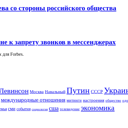
ева со стороны российского общества
не к запрету звонков в мессенджерах
 для Forbes.
Путин
Украи
Левинсон
СССР
Москва
Навальный
международные отношения
настроения
митинги
од
общество
экономика
сша
сми
события
емья
телевидение
социология