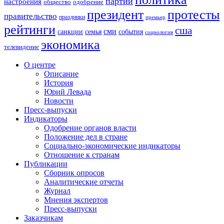
партии
настроения
одобрение
общество
президент
протесты
правительство
праздники
премьер
рейтинги
сша
сми
санкции
события
семья
социология
экономика
телевидение
О центре
Описание
История
Юрий Левада
Новости
Пресс-выпуски
Индикаторы
Одобрение органов власти
Положение дел в стране
Социально-экономические индикаторы
Отношение к странам
Публикации
Сборник опросов
Аналитические отчеты
Журнал
Мнения экспертов
Пресс-выпуски
Заказчикам