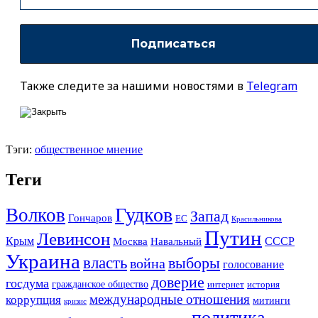
Также следите за нашими новостями в
Telegram
Тэги:
общественное мнение
Теги
Гудков
Волков
Запад
Гончаров
ЕС
Красильникова
Путин
Левинсон
СССР
Крым
Москва
Навальный
Украина
власть
выборы
война
голосование
доверие
госдума
гражданское общество
история
интернет
международные отношения
коррупция
митинги
кризис
политика