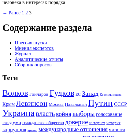
человека в интересах порядка
← Ранее
1
2
3
Содержание раздела
Пресс-выпуски
Мнения экспертов
Журнал
Аналитические отчеты
Сборник опросов
Теги
Гудков
Волков
Запад
Гончаров
ЕС
Красильникова
Путин
Левинсон
СССР
Крым
Москва
Навальный
Украина
власть
выборы
война
голосование
доверие
госдума
гражданское общество
история
интернет
международные отношения
коррупция
митинги
кризис