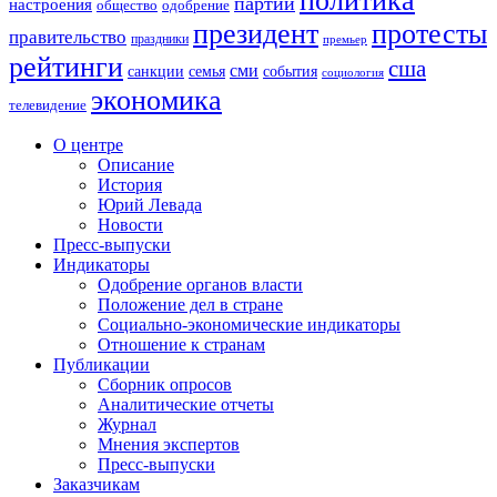
политика
партии
настроения
одобрение
общество
президент
протесты
правительство
праздники
премьер
рейтинги
сша
сми
санкции
события
семья
социология
экономика
телевидение
О центре
Описание
История
Юрий Левада
Новости
Пресс-выпуски
Индикаторы
Одобрение органов власти
Положение дел в стране
Социально-экономические индикаторы
Отношение к странам
Публикации
Сборник опросов
Аналитические отчеты
Журнал
Мнения экспертов
Пресс-выпуски
Заказчикам