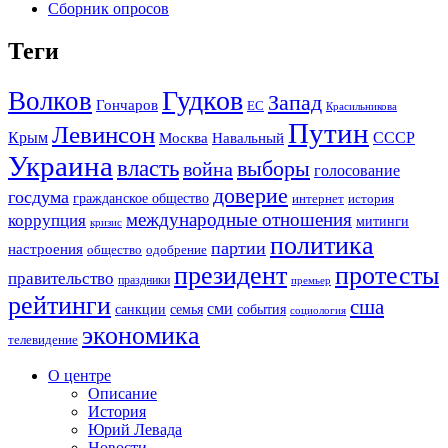
Сборник опросов
Теги
Гудков
Волков
Запад
Гончаров
ЕС
Красильникова
Путин
Левинсон
СССР
Крым
Москва
Навальный
Украина
власть
выборы
война
голосование
доверие
госдума
гражданское общество
история
интернет
международные отношения
коррупция
митинги
кризис
политика
партии
настроения
одобрение
общество
президент
протесты
правительство
праздники
премьер
рейтинги
сша
сми
санкции
события
семья
социология
экономика
телевидение
О центре
Описание
История
Юрий Левада
Новости