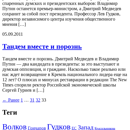
спаренных думских и президентских выборов: Владимир
Путин останется премьер-министром, а Дмитрий Медведев
сохранит за собой пост президента. Профессор Лев Гудков,
директор независимого центра изучения общественного
мнения […]
05.09.2011
Тандем вместе и порознь
Тандем вместе и порознь. Дмитрий Медведев и Владимир
Путин — два кандидата в президенты: за это выступают и
думская оппозиция, и граждане. Насколько такое реально или
нас ждет возвращение в Кремль национального лидера еще на
12 лет? О плюсах и минусах реставрации в редакции The New
Times спорили ректор Российской экономической школы
Сергей Гуриев и […]
← Ранее
1
…
31
32
33
Теги
Гудков
Волков
Запад
Гончаров
ЕС
Красильникова