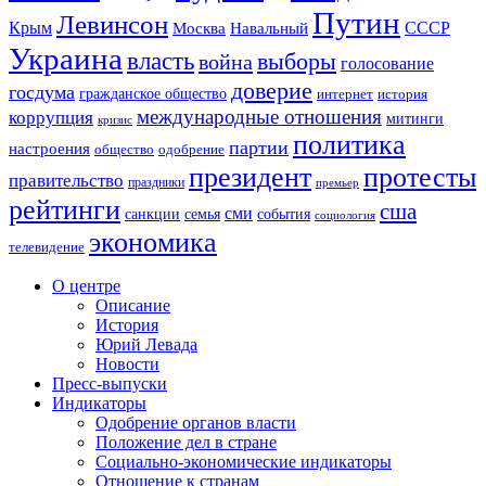
Путин
Левинсон
СССР
Крым
Москва
Навальный
Украина
власть
выборы
война
голосование
доверие
госдума
гражданское общество
история
интернет
международные отношения
коррупция
митинги
кризис
политика
партии
настроения
одобрение
общество
президент
протесты
правительство
праздники
премьер
рейтинги
сша
сми
санкции
события
семья
социология
экономика
телевидение
О центре
Описание
История
Юрий Левада
Новости
Пресс-выпуски
Индикаторы
Одобрение органов власти
Положение дел в стране
Социально-экономические индикаторы
Отношение к странам