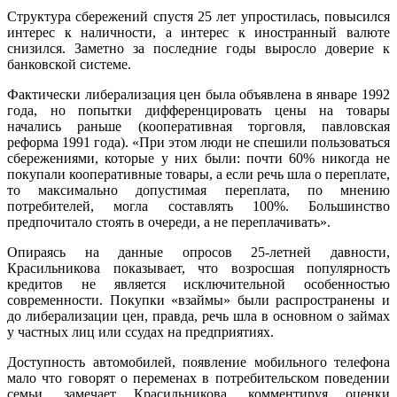
Структура сбережений спустя 25 лет упростилась, повысился
интерес к наличности, а интерес к иностранный валюте
снизился. Заметно за последние годы выросло доверие к
банковской системе.
Фактически либерализация цен была объявлена в январе 1992
года, но попытки дифференцировать цены на товары
начались раньше (кооперативная торговля, павловская
реформа 1991 года). «При этом люди не спешили пользоваться
сбережениями, которые у них были: почти 60% никогда не
покупали кооперативные товары, а если речь шла о переплате,
то максимально допустимая переплата, по мнению
потребителей, могла составлять 100%. Большинство
предпочитало стоять в очереди, а не переплачивать».
Опираясь на данные опросов 25-летней давности,
Красильникова показывает, что возросшая популярность
кредитов не является исключительной особенностью
современности. Покупки «взаймы» были распространены и
до либерализации цен, правда, речь шла в основном о займах
у частных лиц или ссудах на предприятиях.
Доступность автомобилей, появление мобильного телефона
мало что говорят о переменах в потребительском поведении
семьи, замечает Красильникова, комментируя оценки