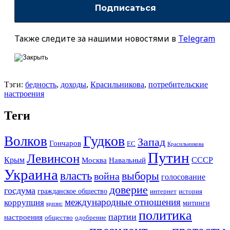
Также следите за нашими новостями в
Telegram
Тэги:
бедность
,
доходы
,
Красильникова
,
потребительские
настроения
Теги
Гудков
Волков
Запад
Гончаров
ЕС
Красильникова
Путин
Левинсон
СССР
Крым
Москва
Навальный
Украина
власть
выборы
война
голосование
доверие
госдума
гражданское общество
история
интернет
международные отношения
коррупция
митинги
кризис
политика
партии
настроения
одобрение
общество