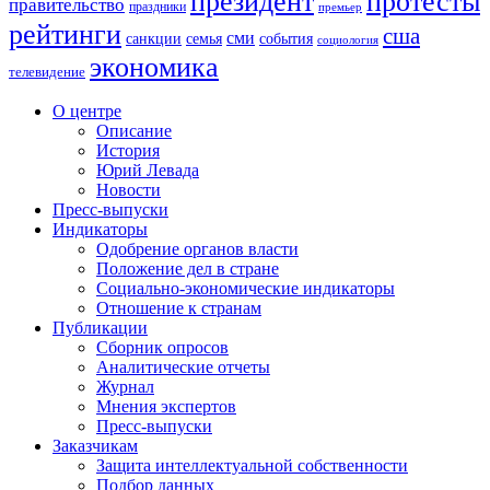
президент
протесты
правительство
праздники
премьер
рейтинги
сша
сми
санкции
события
семья
социология
экономика
телевидение
О центре
Описание
История
Юрий Левада
Новости
Пресс-выпуски
Индикаторы
Одобрение органов власти
Положение дел в стране
Социально-экономические индикаторы
Отношение к странам
Публикации
Сборник опросов
Аналитические отчеты
Журнал
Мнения экспертов
Пресс-выпуски
Заказчикам
Защита интеллектуальной собственности
Подбор данных