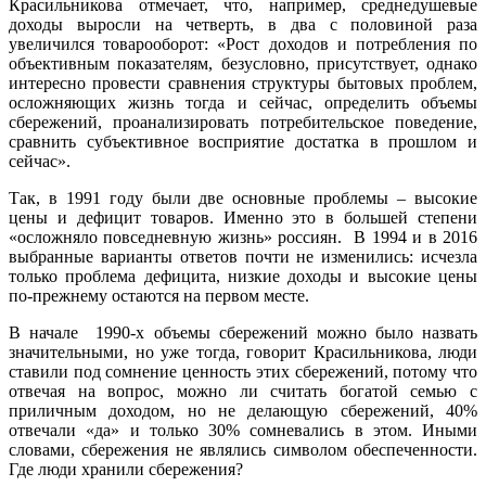
Красильникова отмечает, что, например, среднедушевые
доходы выросли на четверть, в два с половиной раза
увеличился товарооборот: «Рост доходов и потребления по
объективным показателям, безусловно, присутствует, однако
интересно провести сравнения структуры бытовых проблем,
осложняющих жизнь тогда и сейчас, определить объемы
сбережений, проанализировать потребительское поведение,
сравнить субъективное восприятие достатка в прошлом и
сейчас».
Так, в 1991 году были две основные проблемы – высокие
цены и дефицит товаров. Именно это в большей степени
«осложняло повседневную жизнь» россиян. В 1994 и в 2016
выбранные варианты ответов почти не изменились: исчезла
только проблема дефицита, низкие доходы и высокие цены
по-прежнему остаются на первом месте.
В начале 1990-х объемы сбережений можно было назвать
значительными, но уже тогда, говорит Красильникова, люди
ставили под сомнение ценность этих сбережений, потому что
отвечая на вопрос, можно ли считать богатой семью с
приличным доходом, но не делающую сбережений, 40%
отвечали «да» и только 30% сомневались в этом. Иными
словами, сбережения не являлись символом обеспеченности.
Где люди хранили сбережения?