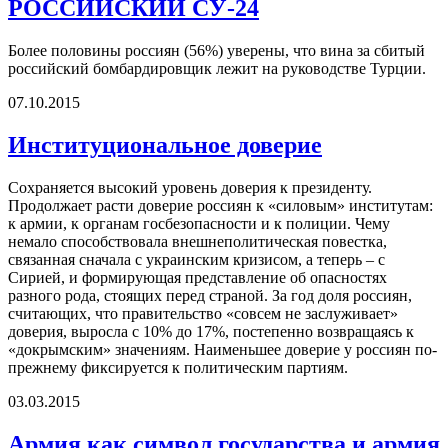
РОССИЙСКИЙ СУ-24
Более половины россиян (56%) уверены, что вина за сбитый
российский бомбардировщик лежит на руководстве Турции.
07.10.2015
Институциональное доверие
Сохраняется высокий уровень доверия к президенту.
Продолжает расти доверие россиян к «силовым» институтам:
к армии, к органам госбезопасности и к полиции. Чему
немало способствовала внешнеполитическая повестка,
связанная сначала с украинским кризисом, а теперь – с
Сирией, и формирующая представление об опасностях
разного рода, стоящих перед страной. За год доля россиян,
считающих, что правительство «совсем не заслуживает»
доверия, выросла с 10% до 17%, постепенно возвращаясь к
«докрымским» значениям. Наименьшее доверие у россиян по-
прежнему фиксируется к политическим партиям.
03.03.2015
Армия как символ государства и армия