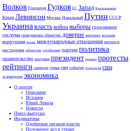
Гудков
Волков
Запад
Гончаров
ЕС
Красильникова
Путин
Левинсон
СССР
Крым
Москва
Навальный
Украина
власть
выборы
война
голосование
доверие
госдума
гражданское общество
история
интернет
международные отношения
коррупция
митинги
кризис
политика
партии
настроения
одобрение
общество
президент
протесты
правительство
праздники
премьер
рейтинги
сша
сми
санкции
события
семья
социология
экономика
телевидение
О центре
Описание
История
Юрий Левада
Новости
Пресс-выпуски
Индикаторы
Одобрение органов власти
Положение дел в стране