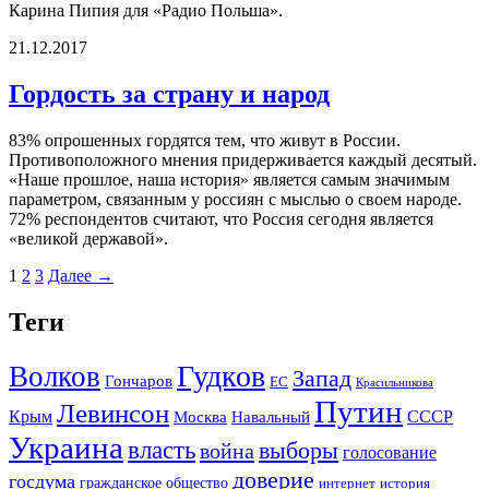
Карина Пипия для «Радио Польша».
21.12.2017
Гордость за страну и народ
83% опрошенных гордятся тем, что живут в России.
Противоположного мнения придерживается каждый десятый.
«Наше прошлое, наша история» является самым значимым
параметром, связанным у россиян с мыслью о своем народе.
72% респондентов считают, что Россия сегодня является
«великой державой».
1
2
3
Далее →
Теги
Гудков
Волков
Запад
Гончаров
ЕС
Красильникова
Путин
Левинсон
СССР
Крым
Москва
Навальный
Украина
власть
выборы
война
голосование
доверие
госдума
гражданское общество
история
интернет