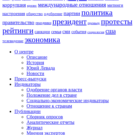
международные отношения
коррупция
митинги
кризис
политика
партии
настроения
одобрение
общество
президент
протесты
правительство
праздники
премьер
рейтинги
сша
сми
санкции
события
семья
социология
экономика
телевидение
О центре
Описание
История
Юрий Левада
Новости
Пресс-выпуски
Индикаторы
Одобрение органов власти
Положение дел в стране
Социально-экономические индикаторы
Отношение к странам
Публикации
Сборник опросов
Аналитические отчеты
Журнал
Мнения экспертов