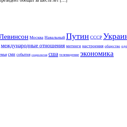
резидент обещал за шесть лет […]
Путин
Украи
Левинсон
СССР
Москва
Навальный
международные отношения
настроения
митинги
од
общество
экономика
сша
сми
события
емья
телевидение
социология