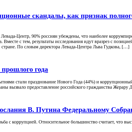
ционные скандалы, как признак полног
 Левада-Центр, 90% россиян убеждены, что наиболее коррумпир
. Вместе с тем, результаты исследования идут вразрез с позиц
 стране. По словам директора Левада-Центра Льва Гудкова, […]
 прошлого года
ытиями стали празднование Нового Года (44%) и коррупционный
аны вызвало предоставление российского гражданства Жерару Д
 послания В. Путина Федеральному Собр
орьба с коррупцией. Относительное большинство считает, что в