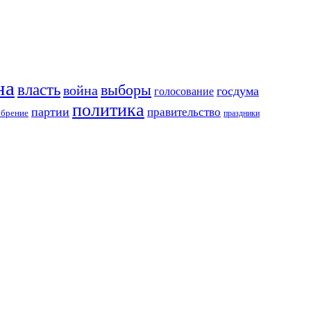
на
власть
выборы
война
госдума
голосование
политика
партии
правительство
обрение
праздники