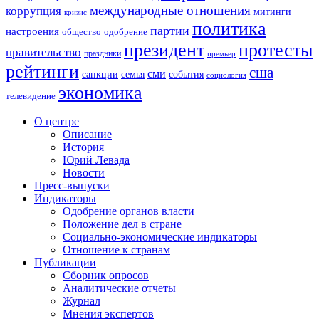
международные отношения
коррупция
митинги
кризис
политика
партии
настроения
одобрение
общество
президент
протесты
правительство
праздники
премьер
рейтинги
сша
сми
санкции
события
семья
социология
экономика
телевидение
О центре
Описание
История
Юрий Левада
Новости
Пресс-выпуски
Индикаторы
Одобрение органов власти
Положение дел в стране
Социально-экономические индикаторы
Отношение к странам
Публикации
Сборник опросов
Аналитические отчеты
Журнал
Мнения экспертов