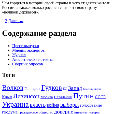
Чем гордятся в истории своей страны и чего стыдятся жители
России, а также сколько россиян считают свою страну
«великой державой».
1
2
Далее →
Содержание раздела
Пресс-выпуски
Мнения экспертов
Журнал
Аналитические отчеты
Сборник опросов
Теги
Гудков
Волков
Запад
Гончаров
ЕС
Красильникова
Путин
Левинсон
СССР
Крым
Москва
Навальный
Украина
власть
выборы
война
голосование
доверие
госдума
гражданское общество
история
интернет