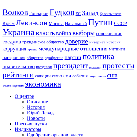
Гудков
Волков
Запад
Гончаров
ЕС
Красильникова
Путин
Левинсон
СССР
Крым
Москва
Навальный
Украина
власть
выборы
война
голосование
доверие
госдума
гражданское общество
история
интернет
международные отношения
коррупция
митинги
кризис
политика
партии
настроения
одобрение
общество
президент
протесты
правительство
праздники
премьер
рейтинги
сша
сми
санкции
события
семья
социология
экономика
телевидение
О центре
Описание
История
Юрий Левада
Новости
Пресс-выпуски
Индикаторы
Одобрение органов власти