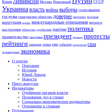
Путин
Левинсон
СССР
Крым
Москва
Навальный
Украина
власть
выборы
война
голосование
доверие
госдума
гражданское общество
история
интернет
международные отношения
коррупция
митинги
кризис
политика
партии
настроения
одобрение
общество
президент
протесты
правительство
праздники
премьер
рейтинги
сша
сми
санкции
события
семья
социология
экономика
телевидение
О центре
Описание
История
Юрий Левада
Новости
Пресс-выпуски
Индикаторы
Одобрение органов власти
Положение дел в стране
Социально-экономические индикаторы
Отношение к странам
Публикации