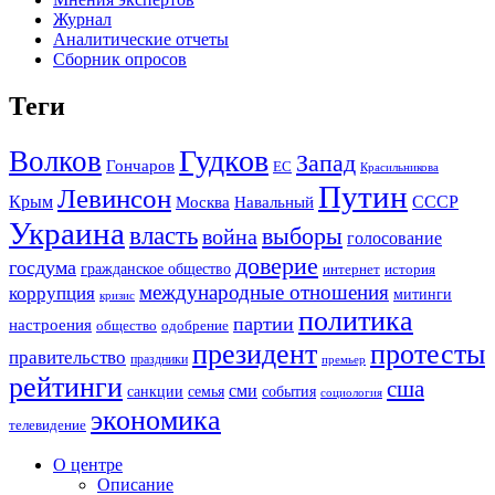
Журнал
Аналитические отчеты
Сборник опросов
Теги
Гудков
Волков
Запад
Гончаров
ЕС
Красильникова
Путин
Левинсон
СССР
Крым
Москва
Навальный
Украина
власть
выборы
война
голосование
доверие
госдума
гражданское общество
история
интернет
международные отношения
коррупция
митинги
кризис
политика
партии
настроения
одобрение
общество
президент
протесты
правительство
праздники
премьер
рейтинги
сша
сми
санкции
события
семья
социология
экономика
телевидение
О центре
Описание