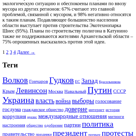
экологическую ситуацию и обеспокоены планами по ввозу
мусора из других регионов: 67% считают это главной
проблемой, связанной с мусором, и 98% негативно относятся
к таким планам. Подавляющее большинство населения
области выступает против строительства Экотехнопарка
Шиес (95%). Планы по строительству полигона в Катунино
также не поддерживаются жителями Архангельской области –
75% опрошенных высказались против этой идеи.
1
2
3
4
Далее →
Теги
Гудков
Волков
Запад
Гончаров
ЕС
Красильникова
Путин
Левинсон
СССР
Крым
Москва
Навальный
Украина
власть
выборы
война
голосование
доверие
госдума
гражданское общество
история
интернет
международные отношения
коррупция
митинги
кризис
политика
партии
настроения
одобрение
общество
президент
протесты
правительство
праздники
премьер