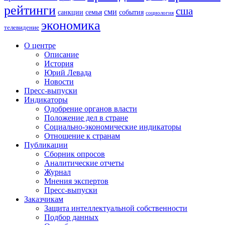
рейтинги
сша
сми
санкции
события
семья
социология
экономика
телевидение
О центре
Описание
История
Юрий Левада
Новости
Пресс-выпуски
Индикаторы
Одобрение органов власти
Положение дел в стране
Социально-экономические индикаторы
Отношение к странам
Публикации
Сборник опросов
Аналитические отчеты
Журнал
Мнения экспертов
Пресс-выпуски
Заказчикам
Защита интеллектуальной собственности
Подбор данных