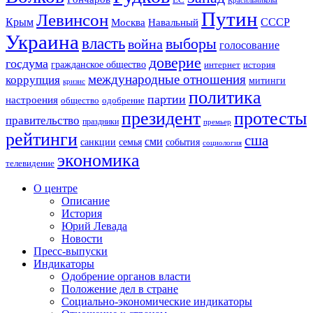
Путин
Левинсон
СССР
Крым
Москва
Навальный
Украина
власть
выборы
война
голосование
доверие
госдума
гражданское общество
история
интернет
международные отношения
коррупция
митинги
кризис
политика
партии
настроения
одобрение
общество
президент
протесты
правительство
праздники
премьер
рейтинги
сша
сми
санкции
события
семья
социология
экономика
телевидение
О центре
Описание
История
Юрий Левада
Новости
Пресс-выпуски
Индикаторы
Одобрение органов власти
Положение дел в стране
Социально-экономические индикаторы