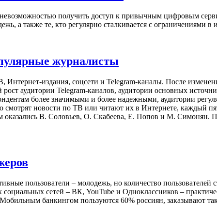
евозможностью получить доступ к привычным цифровым сервисам
ь, а также те, кто регулярно сталкивается с ограничениями в 
пулярные журналисты
Интернет-издания, соцсети и Telegram-каналы. После изменени
 рост аудитории Telegram-каналов, аудитории основных источни
ондентам более значимыми и более надежными, аудитории регул
но смотрят новости по ТВ или читают их в Интернете, каждый 
казались В. Соловьев, О. Скабеева, Е. Попов и М. Симонян. П
жеров
ивные пользователи – молодежь, но количество пользователей с
х социальных сетей – ВК, YouTube и Одноклассников – практич
. Мобильным банкингом пользуются 60% россиян, заказывают так