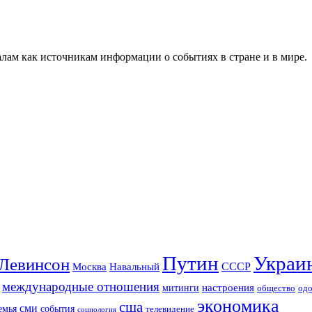
алам как источникам информации о событиях в стране и в мире.
Путин
Украи
Левинсон
СССР
Москва
Навальный
международные отношения
настроения
митинги
од
общество
экономика
сша
сми
события
емья
телевидение
социология