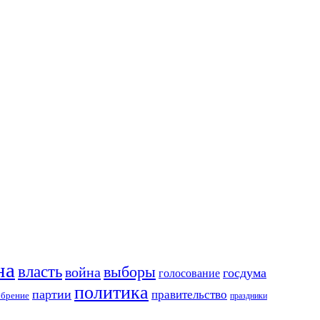
на
власть
выборы
война
госдума
голосование
политика
партии
правительство
обрение
праздники