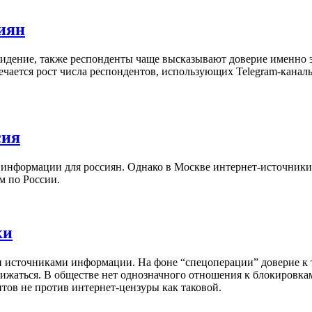
иян
идение, также респонденты чаще высказывают доверие именно э
чается рост числа респондентов, использующих Telegram-каналы
сия
информации для россиян. Однако в Москве интернет-источники 
м по России.
ки
и источниками информации. На фоне “спецоперации” доверие к 
жаться. В обществе нет однозначного отношения к блокировкам
тов не против интернет-цензуры как таковой.