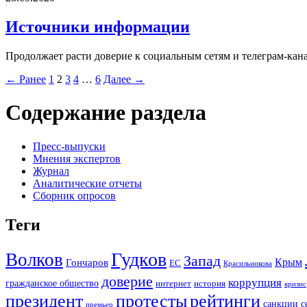
Источники информации
Продолжает расти доверие к социальным сетям и телеграм-кан
← Ранее
1
2
3
4
…
6
Далее →
Содержание раздела
Пресс-выпуски
Мнения экспертов
Журнал
Аналитические отчеты
Сборник опросов
Теги
Гудков
Волков
Запад
Крым
Гончаров
ЕС
Красильникова
доверие
коррупция
гражданское общество
история
интернет
кризис
президент
протесты
рейтинги
санкции
с
премьер