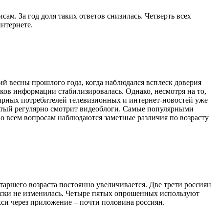
. За год доля таких ответов снизилась. Четверть всех
интернете.
й весны прошлого года, когда наблюдался всплеск доверия
ков информации стабилизировалась. Однако, несмотря на то,
ярных потребителей телевизионных и интернет-новостей уже
пятый регулярно смотрит видеоблоги. Самые популярными
о всем вопросам наблюдаются заметные различия по возрасту
таршего возраста постоянно увеличивается. Две трети россиян
ески не изменилась. Четыре пятых опрошенных используют
си через приложение – почти половина россиян.