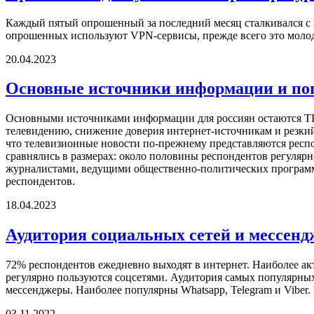
Каждый пятый опрошенный за последний месяц сталкивался с н
опрошенных используют VPN-сервисы, прежде всего это молодеж
20.04.2023
Основные источники информации и по
Основными источниками информации для россиян остаются ТВ, 
телевидению, снижение доверия интернет-источникам и резкий
что телевизионные новости по-прежнему представляются респ
сравнялись в размерах: около половины респондентов регуляр
журналистами, ведущими общественно-политических программ о
респондентов.
18.04.2023
Аудитория социальных сетей и мессенд
72% респондентов ежедневно выходят в интернет. Наиболее акт
регулярно пользуются соцсетями. Аудитория самых популярны
мессенджеры. Наиболее популярны Whatsapp, Telegram и Viber
03.11.2022