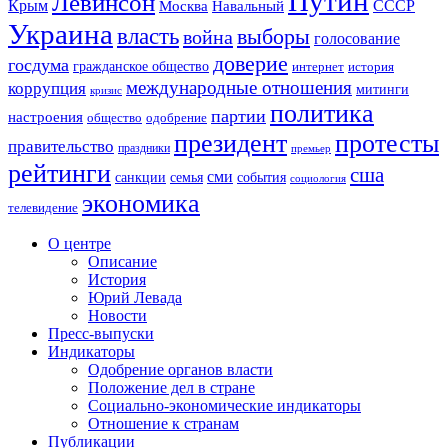
Путин
Левинсон
СССР
Крым
Москва
Навальный
Украина
власть
выборы
война
голосование
доверие
госдума
гражданское общество
история
интернет
международные отношения
коррупция
митинги
кризис
политика
партии
настроения
одобрение
общество
президент
протесты
правительство
праздники
премьер
рейтинги
сша
сми
санкции
события
семья
социология
экономика
телевидение
О центре
Описание
История
Юрий Левада
Новости
Пресс-выпуски
Индикаторы
Одобрение органов власти
Положение дел в стране
Социально-экономические индикаторы
Отношение к странам
Публикации