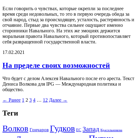
Если говорить о чувствах, которые окрепли за последнее
время среди недовольных, то это в первую очередь обида за
свой народ, стыд за происходящее, усталость, растерянность и
отчаяние. Первые два чувства сильнее ощущают именно
сторонники Навального. На этих же эмоциях держится
моральная правота Навального, который противопоставляет
себя развращенной государственной власти.
17.02.2021
На пределе своих возможностей
Что будет с делом Алексея Навального после его ареста. Текст
Дениса Волкова для IPG — Международная политика и
общество.
← Ранее
1
2
3
4
…
12
Далее →
Теги
Гудков
Волков
Запад
Гончаров
ЕС
Красильникова