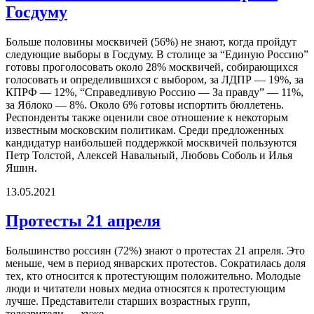
Госдуму
Больше половины москвичей (56%) не знают, когда пройдут
следующие выборы в Госдуму. В столице за “Единую Россию”
готовы проголосовать около 28% москвичей, собирающихся
голосовать и определившихся с выбором, за ЛДПР — 19%, за
КПРФ — 12%, “Справедливую Россию — За правду” — 11%,
за Яблоко — 8%. Около 6% готовы испортить бюллетень.
Респонденты также оценили свое отношение к некоторым
известным московским политикам. Среди предложенных
кандидатур наибольшей поддержкой москвичей пользуются
Петр Толстой, Алексей Навальный, Любовь Соболь и Илья
Яшин.
13.05.2021
Протесты 21 апреля
Большинство россиян (72%) знают о протестах 21 апреля. Это
меньше, чем в период январских протестов. Сократилась доля
тех, кто относится к протестующим положительно. Молодые
люди и читатели новых медиа относятся к протестующим
лучше. Представители старших возрастных групп,
телезрители — хуже.