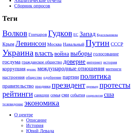
Аналитические отчеты
Сборник опросов
Теги
Гудков
Волков
Запад
Гончаров
ЕС
Красильникова
Путин
Левинсон
СССР
Крым
Москва
Навальный
Украина
власть
выборы
война
голосование
доверие
госдума
гражданское общество
история
интернет
международные отношения
коррупция
митинги
кризис
политика
партии
настроения
одобрение
общество
президент
протесты
правительство
праздники
премьер
рейтинги
сша
сми
санкции
события
семья
социология
экономика
телевидение
О центре
Описание
История
Юрий Левада