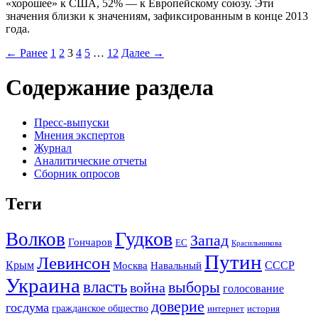
«хорошее» к США, 52% — к Европейскому союзу. Эти
значения близки к значениям, зафиксированным в конце 2013
года.
← Ранее
1
2
3
4
5
…
12
Далее →
Содержание раздела
Пресс-выпуски
Мнения экспертов
Журнал
Аналитические отчеты
Сборник опросов
Теги
Гудков
Волков
Запад
Гончаров
ЕС
Красильникова
Путин
Левинсон
СССР
Крым
Москва
Навальный
Украина
власть
выборы
война
голосование
доверие
госдума
гражданское общество
история
интернет