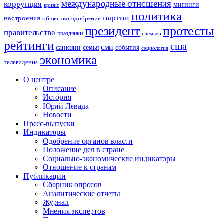
международные отношения
коррупция
митинги
кризис
политика
партии
настроения
одобрение
общество
президент
протесты
правительство
праздники
премьер
рейтинги
сша
сми
санкции
события
семья
социология
экономика
телевидение
О центре
Описание
История
Юрий Левада
Новости
Пресс-выпуски
Индикаторы
Одобрение органов власти
Положение дел в стране
Социально-экономические индикаторы
Отношение к странам
Публикации
Сборник опросов
Аналитические отчеты
Журнал
Мнения экспертов