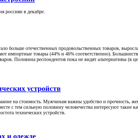
я россиян в декабре.
стало больше отечественных продовольственных товаров, выросл
ют импортные товары (44% и 46% соответственно). Большинство
варов. Половина респондентов пока не видят альтернативы (в ц
ических устройств
ание на стоимость. Мужчинам важны удобство и прочность, женщ
сте с тем сильную половину человечества интересуют такие кач
остота технических устройств.
х и одежде