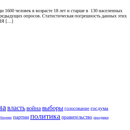
и 1600 человек в возрасте 18 лет и старше в 130 населенных
предыдущих опросов. Статистическая погрешность данных этих
Я […]
на
власть
выборы
война
госдума
голосование
политика
партии
правительство
обрение
праздники