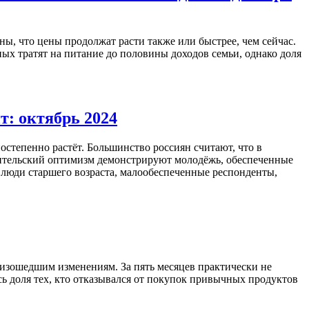
ы, что цены продолжат расти также или быстрее, чем сейчас.
ых тратят на питание до половины доходов семьи, однако доля
т: октябрь 2024
остепенно растёт. Большинство россиян считают, что в
бительский оптимизм демонстрируют молодёжь, обеспеченные
юди старшего возраста, малообеспеченные респонденты,
роизошедшим изменениям. За пять месяцев практически не
ь доля тех, кто отказывался от покупок привычных продуктов