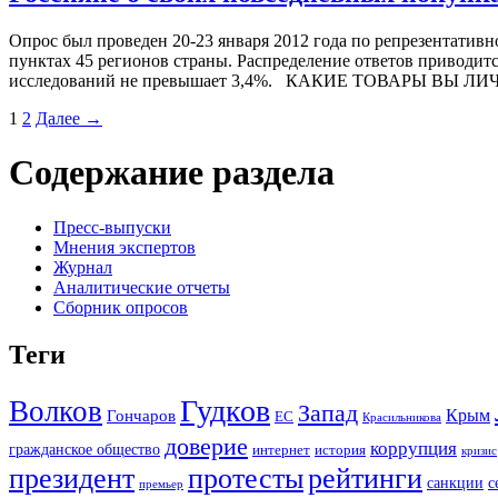
Опрос был проведен 20-23 января 2012 года по репрезентативно
пунктах 45 регионов страны. Распределение ответов приводит
исследований не превышает 3,4%. КАКИЕ ТОВАРЫ ВЫ
1
2
Далее →
Содержание раздела
Пресс-выпуски
Мнения экспертов
Журнал
Аналитические отчеты
Сборник опросов
Теги
Гудков
Волков
Запад
Крым
Гончаров
ЕС
Красильникова
доверие
коррупция
гражданское общество
история
интернет
кризис
президент
протесты
рейтинги
санкции
с
премьер