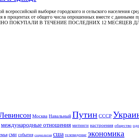
й всероссийской выборке городского и сельского населения сред
ся в процентах от общего числа опрошенных вместе с данными 
 ЛИЧНО ПОКУПАЛИ В ТЕЧЕНИЕ ПОСЛЕДНИХ 12 МЕСЯЦЕВ ДЛ
Путин
Украи
Левинсон
СССР
Москва
Навальный
международные отношения
настроения
митинги
од
общество
экономика
сша
сми
события
емья
телевидение
социология