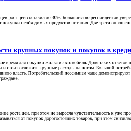
цев рост цен составил до 30%. Большинство респондентов уверен
т покупки необходимых продуктов питания. Две трети опрошенн
сти крупных покупок и покупок в креди
ое время для покупки жилья и автомобиля. Доля таких ответов п
и и стоит отложить крупные расходы на потом. Больший потре
нюю власть. Потребительский пессимизм чаще демонстрируют л
граждане.
рение роста цен, при этом не выросла чувствительность к уже п
зываться от покупок дорогостоящих товаров, при этом снизилас