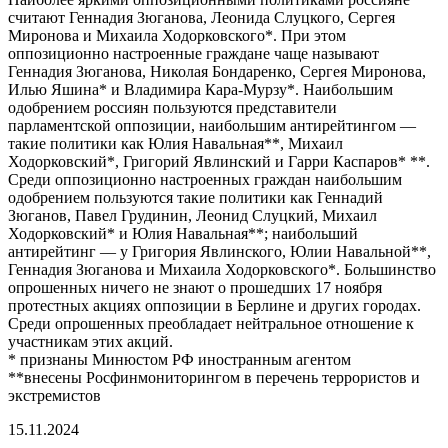
считают Геннадия Зюганова, Леонида Слуцкого, Сергея
Миронова и Михаила Ходорковского*. При этом
оппозиционно настроенные граждане чаще называют
Геннадия Зюганова, Николая Бондаренко, Сергея Миронова,
Илью Яшина* и Владимира Кара-Мурзу*. Наибольшим
одобрением россиян пользуются представители
парламентской оппозиции, наибольшим антирейтингом —
такие политики как Юлия Навальная**, Михаил
Ходорковский*, Григорий Явлинский и Гарри Каспаров* **.
Среди оппозиционно настроенных граждан наибольшим
одобрением пользуются такие политики как Геннадий
Зюганов, Павел Грудинин, Леонид Слуцкий, Михаил
Ходорковский* и Юлия Навальная**; наибольший
антирейтинг — у Григория Явлинского, Юлии Навальной**,
Геннадия Зюганова и Михаила Ходорковского*. Большинство
опрошенных ничего не знают о прошедших 17 ноября
протестных акциях оппозиции в Берлине и других городах.
Среди опрошенных преобладает нейтральное отношение к
участникам этих акций.
* признаны Минюстом РФ иностранным агентом
**внесены Росфинмониторингом в перечень террористов и
экстремистов
15.11.2024