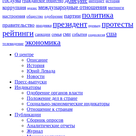
госдума
гражданское общество
история
интернет
международные отношения
коррупция
митинги
кризис
политика
партии
настроения
одобрение
общество
президент
протесты
правительство
праздники
премьер
рейтинги
сша
сми
санкции
события
семья
социология
экономика
телевидение
О центре
Описание
История
Юрий Левада
Новости
Пресс-выпуски
Индикаторы
Одобрение органов власти
Положение дел в стране
Социально-экономические индикаторы
Отношение к странам
Публикации
Сборник опросов
Аналитические отчеты
Журнал