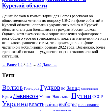
Курской области
Денис Волков в комментарии для Forbes рассказал об
общественном мнении по вопросу СВО на фоне событий в
Курской области: операция украинских войск в Курской
области стала для большинства граждан России шоком.
Однако, хотя ежемесячный опрос населения зафиксировал
рост общего уровня тревожности, пока эти изменения не идут
ни в какое сравнение с тем, что происходило на фоне
частичной мобилизации осенью 2022 года. Возможно, более
тревожный сигнал — ухудшение оценок экономической
ситуации.
← Ранее
1
2
3
4
5
…
34
Далее →
Теги
Гудков
Волков
Запад
Гончаров
ЕС
Красильникова
Путин
Левинсон
СССР
Крым
Москва
Навальный
Украина
власть
выборы
война
голосование
доверие