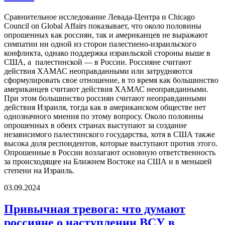
Сравнительное исследование Левада-Центра и Chicago
Council on Global Affairs показывает, что около половины
опрошенных как россиян, так и американцев не выражают
симпатии ни одной из сторон палестиено-израильского
конфликта, однако поддержка израильской стороны выше в
США, а палестинской — в России. Россияне считают
действия ХАМАС неоправданными или затрудняются
сформулировать свое отношение, в то время как большинство
американцев считают действия ХАМАС неоправданными.
При этом большинство россиян считают неоправданными
действия Израиля, тогда как в американском обществе нет
однозначного мнения по этому вопросу. Около половины
опрошенных в обеих странах выступают за создание
независимого палестинского государства, хотя в США также
высока доля респондентов, которые выступают против этого.
Опрошенные в России возлагают основную ответственность
за происходящее на Ближнем Востоке на США и в меньшей
степени на Израиль.
03.09.2024
Привычная тревога: что думают
россияне о наступлении ВСУ в