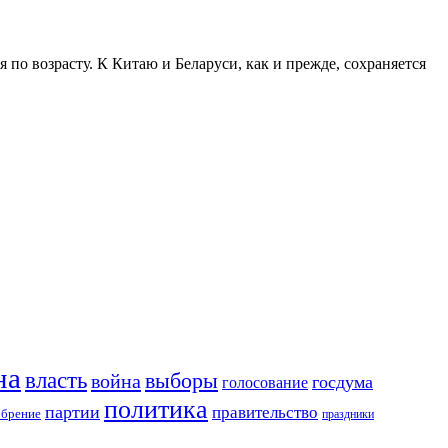
о возрасту. К Китаю и Беларуси, как и прежде, сохраняется
на
власть
выборы
война
госдума
голосование
политика
партии
правительство
обрение
праздники