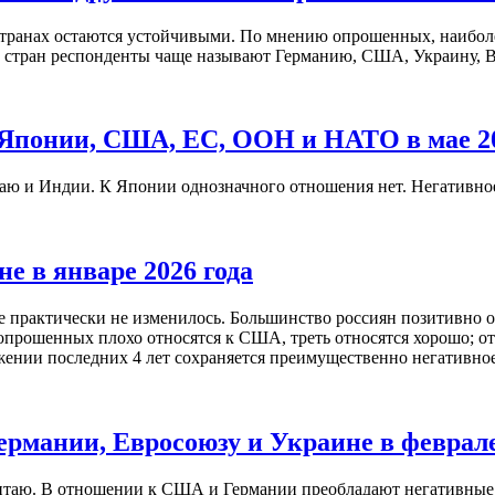
транах остаются устойчивыми. По мнению опрошенных, наиболе
и стран респонденты чаще называют Германию, США, Украину, 
 Японии, США, ЕС, ООН и НАТО в мае 20
итаю и Индии. К Японии однозначного отношения нет. Негатив
 в январе 2026 года
практически не изменилось. Большинство россиян позитивно от
опрошенных плохо относятся к США, треть относятся хорошо; 
жении последних 4 лет сохраняется преимущественно негативно
рмании, Евросоюзу и Украине в феврале
итаю. В отношении к США и Германии преобладают негативные 