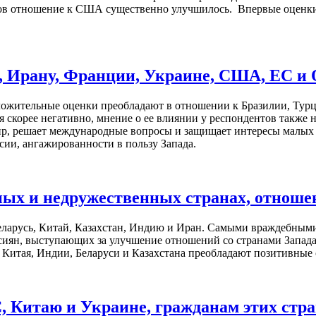
ров отношение к США существенно улучшилось. Впервые оценк
, Ирану, Франции, Украине, США, ЕС и
ложительные оценки преобладают в отношении к Бразилии, Тур
я скорее негативно, мнение о ее влиянии у респондентов такж
мир, решает международные вопросы и защищает интересы малых
сии, ангажированности в пользу Запада.
ных и недружественных странах, отноше
еларусь, Китай, Казахстан, Индию и Иран. Самыми враждебным
сиян, выступающих за улучшение отношений со странами Запада
и Китая, Индии, Беларуси и Казахстана преобладают позитивные
 Китаю и Украине, гражданам этих стр