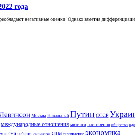
022 года
обладают негативные оценки. Однако заметна дифференциация п
Путин
Украи
Левинсон
СССР
Москва
Навальный
международные отношения
настроения
митинги
од
общество
экономика
сша
сми
события
емья
телевидение
социология