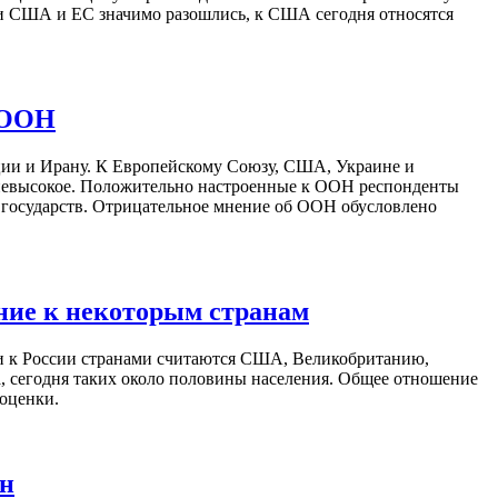
и США и ЕС значимо разошлись, к США сегодня относятся
 ООН
ции и Ирану. К Европейскому Союзу, США, Украине и
е невысокое. Положительно настроенные к ООН респонденты
 государств. Отрицательное мнение об ООН обусловлено
ние к некоторым странам
и к России странами считаются США, Великобританию,
, сегодня таких около половины населения. Общее отношение
 оценки.
ан