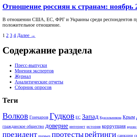
Отношение россиян к странам: ноябрь 2
В отношении США, ЕС, ФРГ и Украины среди респондентов пре
положительное отношение.
1
2
3
4
Далее →
Содержание раздела
Пресс-выпуски
Мнения экспертов
Журнал
Аналитические отчеты
Сборник опросов
Теги
Гудков
Волков
Запад
Крым
Гончаров
ЕС
Красильникова
доверие
коррупция
гражданское общество
история
интернет
кризис
президент
протесты
рейтинги
санкции
с
премьер