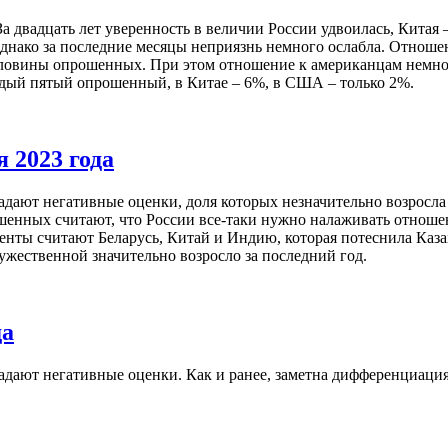
 двадцать лет уверенность в величии России удвоилась, Китая 
днако за последние месяцы неприязнь немного ослабла. Отноше
оловины опрошенных. При этом отношение к американцам немно
ждый пятый опрошенный, в Китае – 6%, в США – только 2%.
 2023 года
ают негативные оценки, доля которых незначительно возросла 
шенных считают, что России все-таки нужно налаживать отноше
енты считают Беларусь, Китай и Индию, которая потеснила Ка
жественной значительно возросло за последний год.
да
ают негативные оценки. Как и ранее, заметна дифференциация