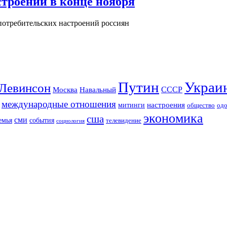
троений в конце ноября
потребительских настроений россиян
Путин
Украи
Левинсон
СССР
Москва
Навальный
международные отношения
настроения
митинги
од
общество
экономика
сша
сми
события
емья
телевидение
социология