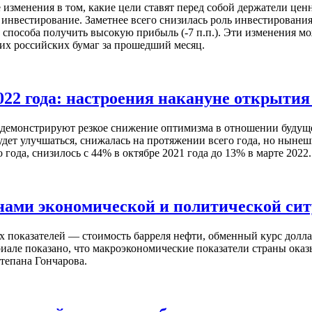
зменения в том, какие цели ставят перед собой держатели ценн
инвестирование. Заметнее всего снизилась роль инвестирования
ак способа получить высокую прибыль (-7 п.п.). Эти изменения 
их российских бумаг за прошедший месяц.
022 года: настроения накануне открыти
демонстрируют резкое снижение оптимизма в отношении будуще
удет улучшаться, снижалась на протяжении всего года, но нынеш
ода, снизилось с 44% в октябре 2021 года до 13% в марте 2022.
нами экономической и политической сит
х показателей — стоимость барреля нефти, обменный курс долл
иале показано, что макроэкономические показатели страны оказ
тепана Гончарова.