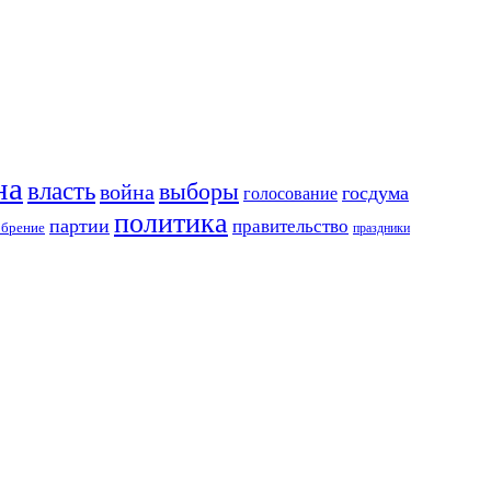
на
власть
выборы
война
госдума
голосование
политика
партии
правительство
обрение
праздники