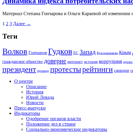
Динамика индекса потребительских нас
Материал Степана Гончарова и Ольги Караевой об изменении 
1
2
3
Далее →
Теги
Гудков
Волков
Запад
Крым
Гончаров
ЕС
Красильникова
доверие
коррупция
гражданское общество
история
интернет
кризис
президент
протесты
рейтинги
санкции
с
премьер
О центре
Описание
История
Юрий Левада
Новости
Пресс-выпуски
Индикаторы
Одобрение органов власти
Положение дел в стране
Социально-экономические индикаторы